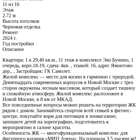
11 из 16
Этаж
2.72 м
Высота потолков
Черновая отделка
Ремонт
2024 г.
Год постройки
Описание
Квартира: 1 к 29,40 кв.м., 11 этаж в комплексе Эко Бунино, 1
очередь, корп.18-19, сдача: 4кв. , этажей: 16, адрес Ямонтово
дер., , Застройщик: ГК Самолет.
Жилой комплекс — место для жизни в гармонии с природой.
Девятнадцать современных корпусов в Новой Москве с трех
сторон окружены лесным массивом, который создает тишину
и спокойную атмосферу. Жилой комплекс расположен в
Новой Москве, в 8 км от МКАД.
Все повседневные вопросы можно решить на территории ЖК
рядом с домом. Занимайтесь спортом всей семьей в фитнес-
центре, покупайте корм для питомцев в зоомагазине,
запишите детей на хореографию, подготовьтесь к
мероприятию в салоне красоты.
Особенность ЖК — многофункциональный комплекс для
фигурного катания «МИЦ Арена». На площади 3,5 тысячи м2