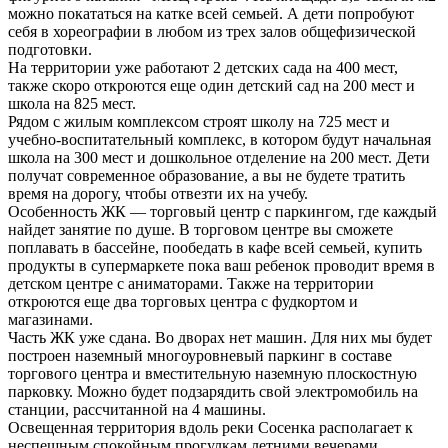
можно покататься на катке всей семьей. А дети попробуют
себя в хореографии в любом из трех залов общефизической
подготовки.
На территории уже работают 2 детских сада на 400 мест,
также скоро откроются еще один детский сад на 200 мест и
школа на 825 мест.
Рядом с жилым комплексом строят школу на 725 мест и
учебно-воспитательный комплекс, в котором будут начальная
школа на 300 мест и дошкольное отделение на 200 мест. Дети
получат современное образование, а вы не будете тратить
время на дорогу, чтобы отвезти их на учебу.
Особенность ЖК — торговый центр с паркингом, где каждый
найдет занятие по душе. В торговом центре вы сможете
поплавать в бассейне, пообедать в кафе всей семьей, купить
продукты в супермаркете пока ваш ребенок проводит время в
детском центре с аниматорами. Также на территории
откроются еще два торговых центра с фудкортом и
магазинами.
Часть ЖК уже сдана. Во дворах нет машин. Для них мы будет
построен наземный многоуровневый паркинг в составе
торгового центра и вместительную наземную плоскостную
парковку. Можно будет подзарядить свой электромобиль на
станции, рассчитанной на 4 машины.
Освещенная территория вдоль реки Сосенка располагает к
неспешным спокойным прогулкам летними вечерами.