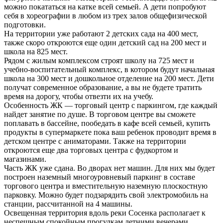
можно покататься на катке всей семьей. А дети попробуют
себя в хореографии в любом из трех залов общефизической
подготовки.
На территории уже работают 2 детских сада на 400 мест,
также скоро откроются еще один детский сад на 200 мест и
школа на 825 мест.
Рядом с жилым комплексом строят школу на 725 мест и
учебно-воспитательный комплекс, в котором будут начальная
школа на 300 мест и дошкольное отделение на 200 мест. Дети
получат современное образование, а вы не будете тратить
время на дорогу, чтобы отвезти их на учебу.
Особенность ЖК — торговый центр с паркингом, где каждый
найдет занятие по душе. В торговом центре вы сможете
поплавать в бассейне, пообедать в кафе всей семьей, купить
продукты в супермаркете пока ваш ребенок проводит время в
детском центре с аниматорами. Также на территории
откроются еще два торговых центра с фудкортом и
магазинами.
Часть ЖК уже сдана. Во дворах нет машин. Для них мы будет
построен наземный многоуровневый паркинг в составе
торгового центра и вместительную наземную плоскостную
парковку. Можно будет подзарядить свой электромобиль на
станции, рассчитанной на 4 машины.
Освещенная территория вдоль реки Сосенка располагает к
неспешным спокойным прогулкам летними вечерами.