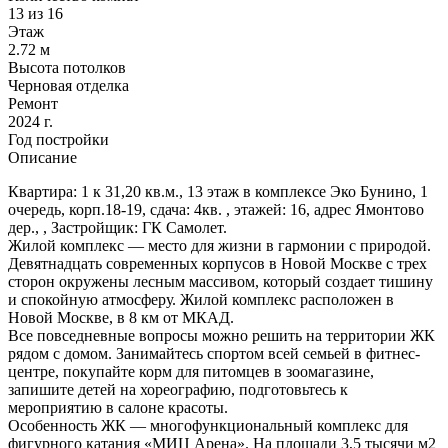
13 из 16
Этаж
2.72 м
Высота потолков
Черновая отделка
Ремонт
2024 г.
Год постройки
Описание
Квартира: 1 к 31,20 кв.м., 13 этаж в комплексе Эко Бунино, 1
очередь, корп.18-19, сдача: 4кв. , этажей: 16, адрес Ямонтово
дер., , Застройщик: ГК Самолет.
Жилой комплекс — место для жизни в гармонии с природой.
Девятнадцать современных корпусов в Новой Москве с трех
сторон окружены лесным массивом, который создает тишину
и спокойную атмосферу. Жилой комплекс расположен в
Новой Москве, в 8 км от МКАД.
Все повседневные вопросы можно решить на территории ЖК
рядом с домом. Занимайтесь спортом всей семьей в фитнес-
центре, покупайте корм для питомцев в зоомагазине,
запишите детей на хореографию, подготовьтесь к
мероприятию в салоне красоты.
Особенность ЖК — многофункциональный комплекс для
фигурного катания «МИЦ Арена». На площади 3,5 тысячи м2