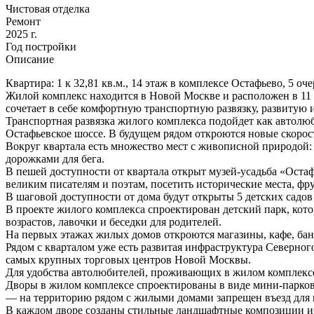
Чистовая отделка
Ремонт
2025 г.
Год постройки
Описание
Квартира: 1 к 32,81 кв.м., 14 этаж в комплексе Остафьево, 5 оче
Жилой комплекс находится в Новой Москве и расположен в 1
сочетает в себе комфортную транспортную развязку, развитую 
Транспортная развязка жилого комплекса подойдет как автолюб
Остафьевское шоссе. В будущем рядом откроются новые скорос
Вокруг квартала есть множество мест с живописной природой: 
дорожками для бега.
В пешей доступности от квартала открыт музей-усадьба «Оста
великим писателям и поэтам, посетить исторические места, фру
В шаговой доступности от дома будут открыты 5 детских садов 
В проекте жилого комплекса спроектирован детский парк, кото
возрастов, лавочки и беседки для родителей.
На первых этажах жилых домов откроются магазины, кафе, банк
Рядом с кварталом уже есть развитая инфраструктура Северн
самых крупных торговых центров Новой Москвы.
Для удобства автолюбителей, проживающих в жилом комплексе
Дворы в жилом комплексе спроектированы в виде мини-парков
— на территорию рядом с жилыми домами запрещен въезд для
В каждом дворе созданы стильные ландшафтные композиции из м