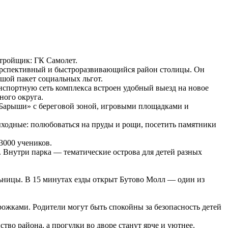
Застройщик: ГК Самолет.
ерспективный и быстроразвивающийся район столицы. Он
ьшой пакет социальных льгот.
анспортную сеть комплекса встроен удобный выезд на новое
ного округа.
 «Барыши» с береговой зоной, игровыми площадками и
ыходные: полюбоваться на пруды и рощи, посетить памятники
3000 учеников.
. Внутри парка — тематические острова для детей разных
ьницы. В 15 минутах езды открыт Бутово Молл — один из
ожками. Родители могут быть спокойны за безопасность детей
во района, а прогулки во дворе станут ярче и уютнее.