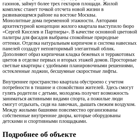
газонов, займут более трех гектаров площади. Жилой
комплекс станет точкой отсчета новой жизни в
развивающемся районе на востоке Москвы.
Монолитные дома переменной этажности. Авторами
архитектурной концепции жилого квартала выступило бюро
«Сергей Киселев и Партнеры». В качестве основной цветовой
палитры для фасадов выбраны спокойные природные
оттенки. Отделка натуральным кирпичом и система навесных
панелей создадут неповторимый элегантный облик.
Дополняют образ кирпичная кладка бежевых и терракотовых
цветов в отделке первых и вторых этажей домов. Просторные
светлые квартиры с удобными планировочными решениями,
остекленные лоджии, бесшумные скоростные лифты.
Внутреннее пространство квартала обустроено с учетом
потребности в тишине и спокойствии жителей. Здесь смогут
гулять родители с детьми, молодежь получит возможность
заниматься активными видами спорта, а пожилые люди
смогут отдыхать, сидя на лавочках, дышать свежим воздухом.
Между жилыми башнями повсеместно организованы
собственные внутренние дворы, которые оборудованы
детскими и спортивными площадками.
Подробнее об объекте