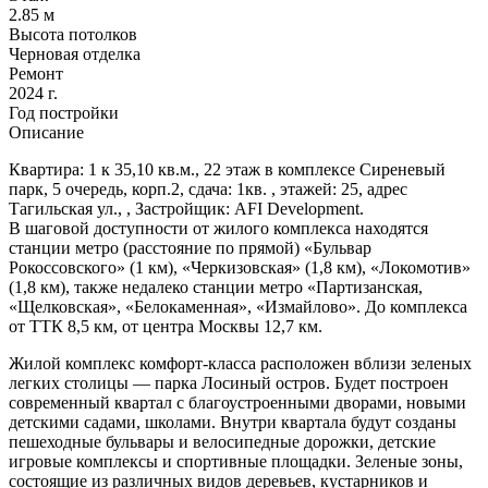
2.85 м
Высота потолков
Черновая отделка
Ремонт
2024 г.
Год постройки
Описание
Квартира: 1 к 35,10 кв.м., 22 этаж в комплексе Сиреневый
парк, 5 очередь, корп.2, сдача: 1кв. , этажей: 25, адрес
Тагильская ул., , Застройщик: AFI Development.
В шаговой доступности от жилого комплекса находятся
станции метро (расстояние по прямой) «Бульвар
Рокоссовского» (1 км), «Черкизовская» (1,8 км), «Локомотив»
(1,8 км), также недалеко станции метро «Партизанская,
«Щелковская», «Белокаменная», «Измайлово». До комплекса
от ТТК 8,5 км, от центра Москвы 12,7 км.
Жилой комплекс комфорт-класса расположен вблизи зеленых
легких столицы — парка Лосиный остров. Будет построен
современный квартал с благоустроенными дворами, новыми
детскими садами, школами. Внутри квартала будут созданы
пешеходные бульвары и велосипедные дорожки, детские
игровые комплексы и спортивные площадки. Зеленые зоны,
состоящие из различных видов деревьев, кустарников и