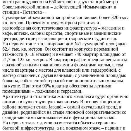
место равноудалено на 650 метров от двух станций метро
Сокольнической линии – действующей «Коммунарки» и
станции «Потапово».
Суммарный объем жилой застройки составляет более 320 тыс.
кв. метров. Проектом предусмотрена развитая и
разнообразная сопутствующая инфраструктура – магазины и
кафе, аптеки, салоны красоты, спортивные и медицинские
центры, детские развивающие и творческие студии и т.д.
На первом этапе запланирован дом №1 суммарной площадью
62,4 тыс. кв. метров. Он состоит из корпусов переменной
этажности (6-18 этажей) и вмещает 740 квартир площадью от
21,7 до 122 кв. метров. В квартирографии представлены лоты
с разнообразными планировками и форматами жилья, в том
числе квартиры с местом для кладовой или гардеробной, с
мастер-спальней, с двумя ванными, с увеличенной площадью
балкона, собственной террасой или дополнительным окном
на кухне. При этом 90% квартир обеспечены летними
помещениями – лоджиями и террасами.
Архитектура и стилистика жилого комплекса будет органично
вписана в существующую экосистему. В основу концепции
района положен стиль Japandi – самый актуальный тренд в
дизайне, родившийся на стыке японской созерцательности со
скандинавскими минимализмом и функциональностью.
На первых этажах домов разместятся объекты сервисно-
бытовой инфраструктуры, а на подземном этаже – паркинг и