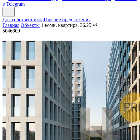
в Telegram
Для собственников
Горячие предложения
Главная
Объекты
1-комн. квартира, 36.25 м²
5046809