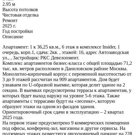
2.95 м
Высота потолков
Чистовая отделка
Ремонт
2025 г.
Год постройки
Описание
Апартамент: 1 к 36,25 кв.м., 6 этаж в комплексе Insider, 1
очередь, корп.1, сдача: 2кв. , этажей: 16, адрес Автозаводская
ул., , Застройщик: РКС Девелопмент.
Комплекс апартаментов бизнес-класса с общей площадью 71,2
тыс. кв. метров расположен в Даниловском районе Москвы.
Монолитно-кирпичный корпус с переменной высотностью от
3 до 9 этажей рассчитан на 909 апартаментов. Дом будет
узнаваем по U-образной выемке, которая делит здание на 2
секции. В выемках предусмотрены террасы к апартаментам, у
которых будет выход наружу на уровне 5-6 этажа. Также
апартаменты с террасами будут на «лесенке», которую
образуют этажи на одном из фасадов здания.
Ориентировочный срок сдачи в эксплуатацию ‒ 2 квартал
2025 года.
На первом этаже предусмотрено 9 коммерческих помещении
под офисы, конференц-зал, магазины и другие сервисы. На
подземных этажах разместятся двухуровневый паркинг на 228