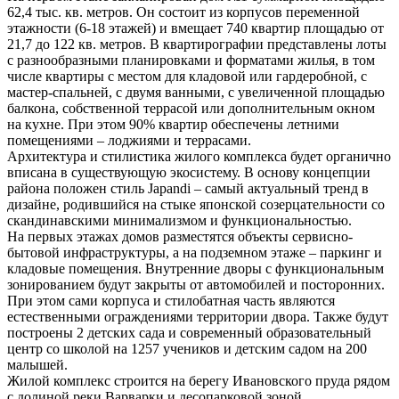
62,4 тыс. кв. метров. Он состоит из корпусов переменной
этажности (6-18 этажей) и вмещает 740 квартир площадью от
21,7 до 122 кв. метров. В квартирографии представлены лоты
с разнообразными планировками и форматами жилья, в том
числе квартиры с местом для кладовой или гардеробной, с
мастер-спальней, с двумя ванными, с увеличенной площадью
балкона, собственной террасой или дополнительным окном
на кухне. При этом 90% квартир обеспечены летними
помещениями – лоджиями и террасами.
Архитектура и стилистика жилого комплекса будет органично
вписана в существующую экосистему. В основу концепции
района положен стиль Japandi – самый актуальный тренд в
дизайне, родившийся на стыке японской созерцательности со
скандинавскими минимализмом и функциональностью.
На первых этажах домов разместятся объекты сервисно-
бытовой инфраструктуры, а на подземном этаже – паркинг и
кладовые помещения. Внутренние дворы с функциональным
зонированием будут закрыты от автомобилей и посторонних.
При этом сами корпуса и стилобатная часть являются
естественными ограждениями территории двора. Также будут
построены 2 детских сада и современный образовательный
центр со школой на 1257 учеников и детским садом на 200
малышей.
Жилой комплекс строится на берегу Ивановского пруда рядом
с долиной реки Варварки и лесопарковой зоной.