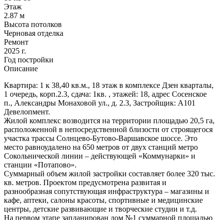
Этаж
2.87 м
Высота потолков
Черновая отделка
Ремонт
2025 г.
Год постройки
Описание
Квартира: 1 к 38,40 кв.м., 18 этаж в комплексе Дзен кварталы,
1 очередь, корп.2.3, сдача: 1кв. , этажей: 18, адрес Сосенское
п., Александры Монаховой ул., д. 2.3, Застройщик: А101
Девелопмент.
Жилой комплекс возводится на территории площадью 20,5 га,
расположенной в непосредственной близости от строящегося
участка трассы Солнцево-Бутово-Варшавское шоссе. Это
место равноудалено на 650 метров от двух станций метро
Сокольнической линии – действующей «Коммунарки» и
станции «Потапово».
Суммарный объем жилой застройки составляет более 320 тыс.
кв. метров. Проектом предусмотрена развитая и
разнообразная сопутствующая инфраструктура – магазины и
кафе, аптеки, салоны красоты, спортивные и медицинские
центры, детские развивающие и творческие студии и т.д.
На первом этапе запланирован дом №1 суммарной площадью