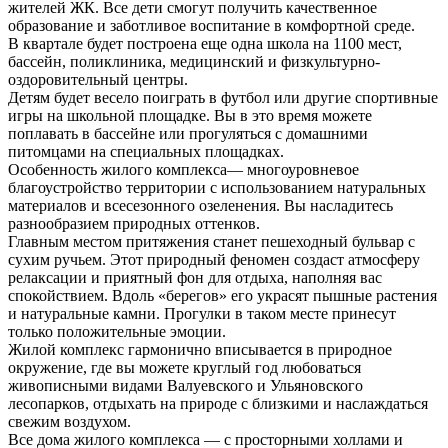
жителей ЖК. Все дети смогут получить качественное
образование и заботливое воспитание в комфортной среде.
В квартале будет построена еще одна школа на 1100 мест,
бассейн, поликлиника, медицинский и физкультурно-
оздоровительный центры.
Детям будет весело поиграть в футбол или другие спортивные
игры на школьной площадке. Вы в это время можете
поплавать в бассейне или прогуляться с домашними
питомцами на специальных площадках.
Особенность жилого комплекса— многоуровневое
благоустройство территории с использованием натуральных
материалов и всесезонного озеленения. Вы насладитесь
разнообразием природных оттенков.
Главным местом притяжения станет пешеходный бульвар с
сухим ручьем. Этот природный феномен создаст атмосферу
релаксации и приятный фон для отдыха, наполняя вас
спокойствием. Вдоль «берегов» его украсят пышные растения
и натуральные камни. Прогулки в таком месте принесут
только положительные эмоции.
Жилой комплекс гармонично вписывается в природное
окружение, где вы можете круглый год любоваться
живописными видами Валуевского и Ульяновского
лесопарков, отдыхать на природе с близкими и наслаждаться
свежим воздухом.
Все дома жилого комплекса — с просторными холлами и