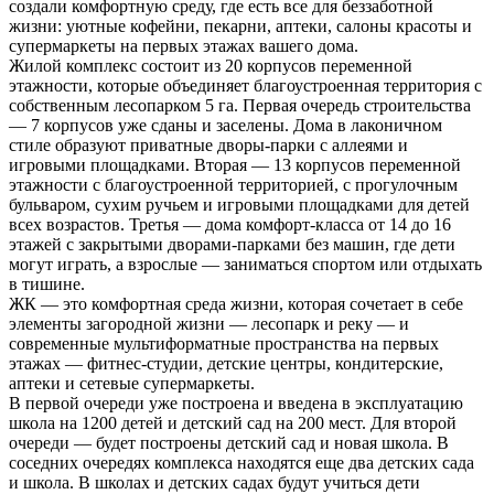
создали комфортную среду, где есть все для беззаботной
жизни: уютные кофейни, пекарни, аптеки, салоны красоты и
супермаркеты на первых этажах вашего дома.
Жилой комплекс состоит из 20 корпусов переменной
этажности, которые объединяет благоустроенная территория с
собственным лесопарком 5 га. Первая очередь строительства
— 7 корпусов уже сданы и заселены. Дома в лаконичном
стиле образуют приватные дворы-парки с аллеями и
игровыми площадками. Вторая — 13 корпусов переменной
этажности с благоустроенной территорией, с прогулочным
бульваром, сухим ручьем и игровыми площадками для детей
всех возрастов. Третья — дома комфорт-класса от 14 до 16
этажей с закрытыми дворами-парками без машин, где дети
могут играть, а взрослые — заниматься спортом или отдыхать
в тишине.
ЖК — это комфортная среда жизни, которая сочетает в себе
элементы загородной жизни — лесопарк и реку — и
современные мультиформатные пространства на первых
этажах — фитнес-студии, детские центры, кондитерские,
аптеки и сетевые супермаркеты.
В первой очереди уже построена и введена в эксплуатацию
школа на 1200 детей и детский сад на 200 мест. Для второй
очереди — будет построены детский сад и новая школа. В
соседних очередях комплекса находятся еще два детских сада
и школа. В школах и детских садах будут учиться дети