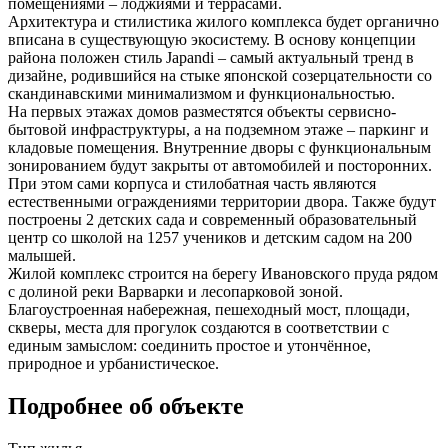
помещениями – лоджиями и террасами.
Архитектура и стилистика жилого комплекса будет органично
вписана в существующую экосистему. В основу концепции
района положен стиль Japandi – самый актуальный тренд в
дизайне, родившийся на стыке японской созерцательности со
скандинавскими минимализмом и функциональностью.
На первых этажах домов разместятся объекты сервисно-
бытовой инфраструктуры, а на подземном этаже – паркинг и
кладовые помещения. Внутренние дворы с функциональным
зонированием будут закрыты от автомобилей и посторонних.
При этом сами корпуса и стилобатная часть являются
естественными ограждениями территории двора. Также будут
построены 2 детских сада и современный образовательный
центр со школой на 1257 учеников и детским садом на 200
малышей.
Жилой комплекс строится на берегу Ивановского пруда рядом
с долиной реки Варварки и лесопарковой зоной.
Благоустроенная набережная, пешеходный мост, площади,
скверы, места для прогулок создаются в соответствии с
единым замыслом: соединить простое и утончённое,
природное и урбанистическое.
Подробнее об объекте