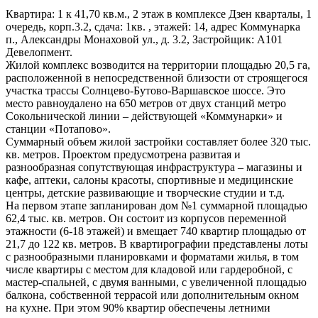
Квартира: 1 к 41,70 кв.м., 2 этаж в комплексе Дзен кварталы, 1
очередь, корп.3.2, сдача: 1кв. , этажей: 14, адрес Коммунарка
п., Александры Монаховой ул., д. 3.2, Застройщик: А101
Девелопмент.
Жилой комплекс возводится на территории площадью 20,5 га,
расположенной в непосредственной близости от строящегося
участка трассы Солнцево-Бутово-Варшавское шоссе. Это
место равноудалено на 650 метров от двух станций метро
Сокольнической линии – действующей «Коммунарки» и
станции «Потапово».
Суммарный объем жилой застройки составляет более 320 тыс.
кв. метров. Проектом предусмотрена развитая и
разнообразная сопутствующая инфраструктура – магазины и
кафе, аптеки, салоны красоты, спортивные и медицинские
центры, детские развивающие и творческие студии и т.д.
На первом этапе запланирован дом №1 суммарной площадью
62,4 тыс. кв. метров. Он состоит из корпусов переменной
этажности (6-18 этажей) и вмещает 740 квартир площадью от
21,7 до 122 кв. метров. В квартирографии представлены лоты
с разнообразными планировками и форматами жилья, в том
числе квартиры с местом для кладовой или гардеробной, с
мастер-спальней, с двумя ванными, с увеличенной площадью
балкона, собственной террасой или дополнительным окном
на кухне. При этом 90% квартир обеспечены летними