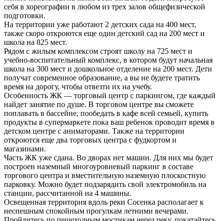
себя в хореографии в любом из трех залов общефизической
подготовки.
На территории уже работают 2 детских сада на 400 мест,
также скоро откроются еще один детский сад на 200 мест и
школа на 825 мест.
Рядом с жилым комплексом строят школу на 725 мест и
учебно-воспитательный комплекс, в котором будут начальная
школа на 300 мест и дошкольное отделение на 200 мест. Дети
получат современное образование, а вы не будете тратить
время на дорогу, чтобы отвезти их на учебу.
Особенность ЖК — торговый центр с паркингом, где каждый
найдет занятие по душе. В торговом центре вы сможете
поплавать в бассейне, пообедать в кафе всей семьей, купить
продукты в супермаркете пока ваш ребенок проводит время в
детском центре с аниматорами. Также на территории
откроются еще два торговых центра с фудкортом и
магазинами.
Часть ЖК уже сдана. Во дворах нет машин. Для них мы будет
построен наземный многоуровневый паркинг в составе
торгового центра и вместительную наземную плоскостную
парковку. Можно будет подзарядить свой электромобиль на
станции, рассчитанной на 4 машины.
Освещенная территория вдоль реки Сосенка располагает к
неспешным спокойным прогулкам летними вечерами.
Пройдитесь по пешеходным мостикам через реку, покатайтесь