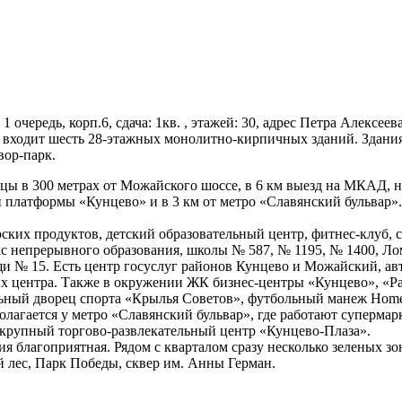
1 очередь, корп.6, сдача: 1кв. , этажей: 30, адрес Петра Алексее
го входит шесть 28-этажных монолитно-кирпичных зданий. Здания
вор-парк.
ы в 300 метрах от Можайского шоссе, в 6 км выезд на МКАД, не
и платформы «Кунцево» и в 3 км от метро «Славянский бульвар»
ких продуктов, детский образовательный центр, фитнес-клуб, с
кс непрерывного образования, школы № 587, № 1195, № 1400, Л
и № 15. Есть центр госуслуг районов Кунцево и Можайский, ав
вых центра. Также в окружении ЖК бизнес-центры «Кунцево», «Р
ьный дворец спорта «Крылья Советов», футбольный манеж Home-
лагается у метро «Славянский бульвар», где работают супермарк
крупный торгово-развлекательный центр «Кунцево-Плаза».
я благоприятная. Рядом с кварталом сразу несколько зеленых з
 лес, Парк Победы, сквер им. Анны Герман.