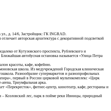
ва ул., д. 14/6, Застройщик: ГК INGRAD.
 отличает авторская архитектура с декоративной подсветкой
далеко от Кутузовского проспекта, Рублевского и
. Ближайшая автобусная остановка называется «Улица Петра
алон красоты, кафе, кофейню.
омоновская школа. Из медучреждений Городская клиническая
тошкола. Разнообразие супермаркетов и разнопрофильных
апира», первый в России цирковой мультикомплекс «Цирк
arena, Триумфальная арка.
ет «Перекресток», фитнес-центр, кинотеатр, кафе, рестораны и
он – Козловский лес, парк в пойме реки Ивницы, природный