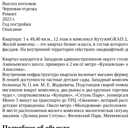
Высота потолков
Черновая отделка
Ремонт
2023 г.
Год постройки
Описание
Квартира: 1 к 49,40 кв.м., 12 этаж в комплексе КутузовGRAD 2, 
Жилой комплекс – это квартал бизнес-класса, в состав которо
фасадов. На внутренней территории обустроен ландшафтный д
Квартал находится в Западном административном округе столиц
Аминьевского шоссе, примерно в 2 км от метро «Кунцевская» 
Алексеева».
Внутренняя инфраструктура квартала включает магазин фермерс
В пешей доступности частные детские сады, Западный компле
больница № 11 им. М. Е. Жадкевича, Подстанция скорой помощ
магазинов вокруг комплекса, два рынка и два крупных торго
чудес», спорткомплексы «Кунцево», «Сетунь Парк», универсал
Менее 5 минут на транспорте до ТРЦ «Океания», который распо
детские аттракционы. Около метро «Молодежная» расположен 
В месте расположения жилого комплекса экологическая ситуаци
заказник «Долина реки Сетунь», Филевский Парк, Матвеевский
Подробнее об объекте