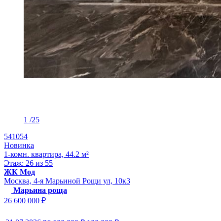
1
/25
541054
Новинка
1-комн. квартира, 44.2 м²
Этаж: 26 из 55
ЖК Мод
Москва, 4-я Марьиной Рощи ул, 10к3
Марьина роща
26 600 000 ₽