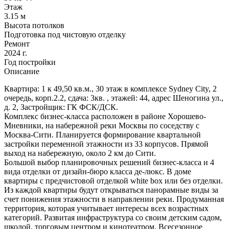
Этаж
3.15 м
Высота потолков
Подготовка под чистовую отделку
Ремонт
2024 г.
Год постройки
Описание
Квартира: 1 к 49,50 кв.м., 30 этаж в комплексе Sydney City, 2
очередь, корп.2.2, сдача: 3кв. , этажей: 44, адрес Шеногина ул.,
д. 2, Застройщик: ГК ФСК/ДСК.
Комплекс бизнес-класса расположен в районе Хорошево-
Мневники, на набережной реки Москвы по соседству с
Москва-Сити. Планируется формирование квартальной
застройки переменной этажности из 33 корпусов. Прямой
выход на набережную, около 2 км до Сити.
Большой выбор планировочных решений бизнес-класса и 4
вида отделки от дизайн-бюро класса де-люкс. В доме
квартиры с предчистовой отделкой white box или без отделки.
Из каждой квартиры будут открываться панорамные виды за
счет понижения этажности в направлении реки. Продуманная
территория, которая учитывает интересы всех возрастных
категорий. Развитая инфраструктура со своим детским садом,
школой, торговым центром и кинотеатром. Всесезонное