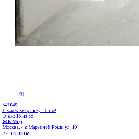
1
/31
541049
1-комн. квартира, 43.5 м²
Этаж: 15 из 55
ЖК Мод
Москва, 4-я Марьиной Рощи ул, 10
27 100 000 ₽