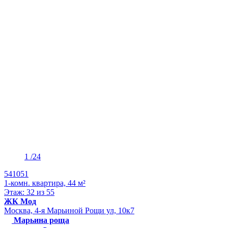
1
/24
541051
1-комн. квартира, 44 м²
Этаж: 32 из 55
ЖК Мод
Москва, 4-я Марьиной Рощи ул, 10к7
Марьина роща