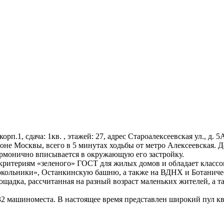
корп.1, сдача: 1кв. , этажей: 27, адрес Староалексеевская ул., д.
не Москвы, всего в 5 минутах ходьбы от метро Алексеевская. До
армонично вписывается в окружающую его застройку.
 критериям «зеленого» ГОСТ для жилых домов и обладает класс
окольники», Останкинскую башню, а также на ВДНХ и Ботаниче
ощадка, рассчитанная на разный возраст маленьких жителей, а 
2 машиноместа. В настоящее время представлен широкий пул квар