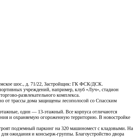
оламское шос., д. 71/22, Застройщик: ГК ФСК/ДСК.
портивных учреждений, например, клуб «Луч», стадион
торгово-развлекательного комплекса.
но от трассы дома защищены лесополосой со Спасским
-этажные, один — 13-этажный. Все корпуса отличаются
ения и охраняемую огороженную территорию. В новостройке
троят подземный паркинг на 320 машиномест с кладовыми. На
а для ожидания и консьерж-группы. Благоустройство двора