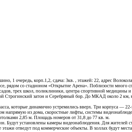
ино, 1 очередь, корп.1,2, сдача: 3кв. , этажей: 22, адрес Волок
се, рядом со стадионом «Открытие Арена». Поблизости много с
садов, трех школ, поликлиники, центра спортивной медицины и 
шой Строгинский затон и Серебряный бор. До МКАД около 2 км, 
асса, которые динамично устремились вверх. Три корпуса — 22
ом напрямую из дома, скоростные лифты, системы видеонаблюд
олками 2,85 м. Площадь номеров от 31,8 до 77 кв. м.
ин. Будут установлены камеры видеонаблюдения. Для жителей с
 этажи отведут под коммерческие объекты. В холлах будут мест