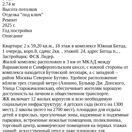
2.74 м
Высота потолков
Отделка "под ключ"
Ремонт
2025 г.
Год постройки
Описание
Квартира: 2 к 59,20 кв.м., 18 этаж в комплексе Южная Битца,
1 очередь, корп.8, сдача: 2кв. , этажей: 24, адрес Битца п., ,
Застройщик: ФСК Лидер.
Жилой комплекс расположен в 3 км от МКАД между
Варшавским и Симферопольским шоссе, с южной стороны от
комплекса находится Бутовский лесопарк, а с западной –
район Москвы Северное Бутово. Удобное расположение
вблизи трех станций метро (Аннино, Бульвар Дм. Донского,
Улица Старокачаловская), обеспечивает жителям хорошую
доступность на личном и общественном транспорте.
ЖК включает 12 жилых корпусов и всю необходимую
социальную инфраструктуру: 4 детских сада (всего на 1300
мест), 2 школы (всего на 2700 мест), площадки для отдыха
детей и взрослых, прогулочные зоны, надземные и подземные
парковки, встроенные нежилые помещения, поликлиника,
торговый центр, коммерческие помещения на первых этажах
зданий, искусственный пруд и даже площадку для