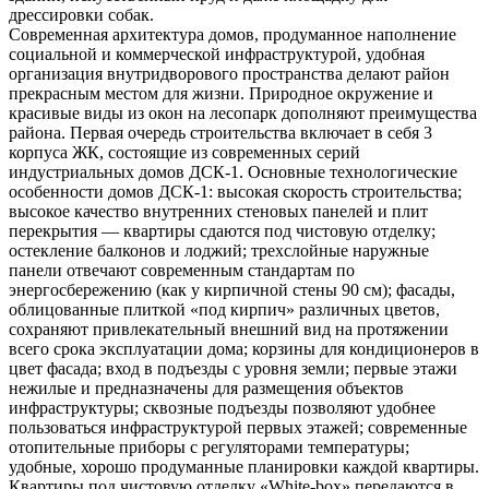
дрессировки собак.
Современная архитектура домов, продуманное наполнение
социальной и коммерческой инфраструктурой, удобная
организация внутридворового пространства делают район
прекрасным местом для жизни. Природное окружение и
красивые виды из окон на лесопарк дополняют преимущества
района. Первая очередь строительства включает в себя 3
корпуса ЖК, состоящие из современных серий
индустриальных домов ДСК-1. Основные технологические
особенности домов ДСК-1: высокая скорость строительства;
высокое качество внутренних стеновых панелей и плит
перекрытия — квартиры сдаются под чистовую отделку;
остекление балконов и лоджий; трехслойные наружные
панели отвечают современным стандартам по
энергосбережению (как у кирпичной стены 90 см); фасады,
облицованные плиткой «под кирпич» различных цветов,
сохраняют привлекательный внешний вид на протяжении
всего срока эксплуатации дома; корзины для кондиционеров в
цвет фасада; вход в подъезды с уровня земли; первые этажи
нежилые и предназначены для размещения объектов
инфраструктуры; сквозные подъезды позволяют удобнее
пользоваться инфраструктурой первых этажей; современные
отопительные приборы с регуляторами температуры;
удобные, хорошо продуманные планировки каждой квартиры.
Квартиры под чистовую отделку «White-box» передаются в