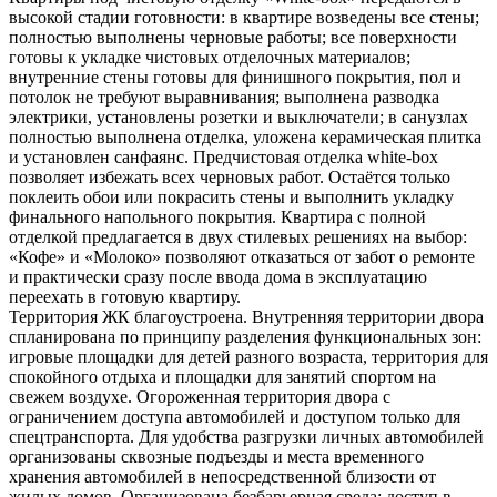
высокой стадии готовности: в квартире возведены все стены;
полностью выполнены черновые работы; все поверхности
готовы к укладке чистовых отделочных материалов;
внутренние стены готовы для финишного покрытия, пол и
потолок не требуют выравнивания; выполнена разводка
электрики, установлены розетки и выключатели; в санузлах
полностью выполнена отделка, уложена керамическая плитка
и установлен санфаянс. Предчистовая отделка white-box
позволяет избежать всех черновых работ. Остаётся только
поклеить обои или покрасить стены и выполнить укладку
финального напольного покрытия. Квартира с полной
отделкой предлагается в двух стилевых решениях на выбор:
«Кофе» и «Молоко» позволяют отказаться от забот о ремонте
и практически сразу после ввода дома в эксплуатацию
переехать в готовую квартиру.
Территория ЖК благоустроена. Внутренняя территории двора
спланирована по принципу разделения функциональных зон:
игровые площадки для детей разного возраста, территория для
спокойного отдыха и площадки для занятий спортом на
свежем воздухе. Огороженная территория двора с
ограничением доступа автомобилей и доступом только для
спецтранспорта. Для удобства разгрузки личных автомобилей
организованы сквозные подъезды и места временного
хранения автомобилей в непосредственной близости от
жилых домов. Организована безбарьерная среда: доступ в