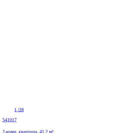
1
/28
541017
2-комн. квартира, 41.2 м²