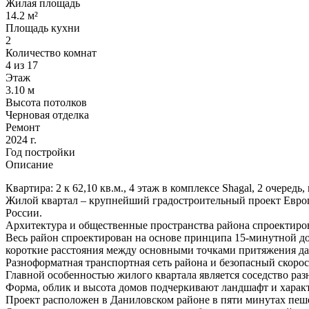
Жилая площадь
14.2 м²
Площадь кухни
2
Количество комнат
4 из 17
Этаж
3.10 м
Высота потолков
Черновая отделка
Ремонт
2024 г.
Год постройки
Описание
Квартира: 2 к 62,10 кв.м., 4 этаж в комплексе Shagal, 2 очередь, 
Жилой квартал – крупнейший градостроительный проект Европы.
России.
Архитектура и общественные пространства района спроектиро
Весь район спроектирован на основе принципа 15-минутной 
короткие расстояния между основными точками притяжения даю
Разноформатная транспортная сеть района и безопасный скоро
Главной особенностью жилого квартала является соседство раз
Форма, облик и высота домов подчеркивают ландшафт и характ
Проект расположен в Даниловском районе в пяти минутах пеш