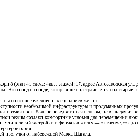
корп.8 (этап 4), сдача: 4кв. , этажей: 17, адрес Автозаводская ул.
 Это город в городе, который не подстраивается под старые ра
ваны на основе ежедневных сценариев жизни.
доступности необходимой инфраструктуры и продуманных прогу
т возможность больше передвигаться пешком, не выпадая из ри
стной режим создают комфортные условия для перемещений любым
ных типологий застройки и форматов жилья — от таунхаусов до 
ер территории.
ей прогулки от набережной Марка Шагала.