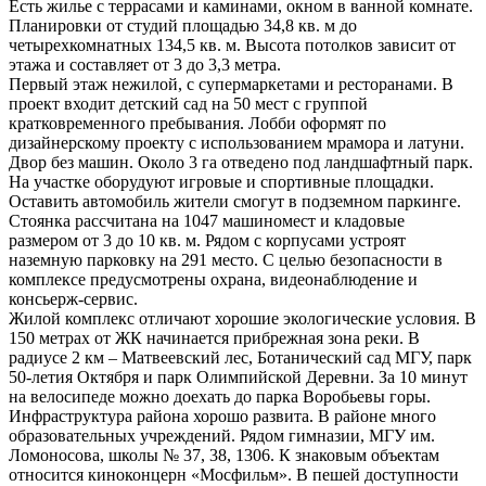
Есть жилье с террасами и каминами, окном в ванной комнате.
Планировки от студий площадью 34,8 кв. м до
четырехкомнатных 134,5 кв. м. Высота потолков зависит от
этажа и составляет от 3 до 3,3 метра.
Первый этаж нежилой, с супермаркетами и ресторанами. В
проект входит детский сад на 50 мест с группой
кратковременного пребывания. Лобби оформят по
дизайнерскому проекту с использованием мрамора и латуни.
Двор без машин. Около 3 га отведено под ландшафтный парк.
На участке оборудуют игровые и спортивные площадки.
Оставить автомобиль жители смогут в подземном паркинге.
Стоянка рассчитана на 1047 машиномест и кладовые
размером от 3 до 10 кв. м. Рядом с корпусами устроят
наземную парковку на 291 место. С целью безопасности в
комплексе предусмотрены охрана, видеонаблюдение и
консьерж-сервис.
Жилой комплекс отличают хорошие экологические условия. В
150 метрах от ЖК начинается прибрежная зона реки. В
радиусе 2 км – Матвеевский лес, Ботанический сад МГУ, парк
50-летия Октября и парк Олимпийской Деревни. За 10 минут
на велосипеде можно доехать до парка Воробьевы горы.
Инфраструктура района хорошо развита. В районе много
образовательных учреждений. Рядом гимназии, МГУ им.
Ломоносова, школы № 37, 38, 1306. К знаковым объектам
относится киноконцерн «Мосфильм». В пешей доступности