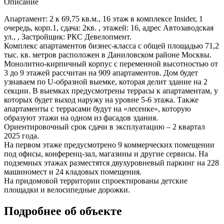
Описание
Апартамент: 2 к 69,75 кв.м., 16 этаж в комплексе Insider, 1
очередь, корп.1, сдача: 2кв. , этажей: 16, адрес Автозаводская
ул., , Застройщик: РКС Девелопмент.
Комплекс апартаментов бизнес-класса с общей площадью 71,2
тыс. кв. метров расположен в Даниловском районе Москвы.
Монолитно-кирпичный корпус с переменной высотностью от
3 до 9 этажей рассчитан на 909 апартаментов. Дом будет
узнаваем по U-образной выемке, которая делит здание на 2
секции. В выемках предусмотрены террасы к апартаментам, у
которых будет выход наружу на уровне 5-6 этажа. Также
апартаменты с террасами будут на «лесенке», которую
образуют этажи на одном из фасадов здания.
Ориентировочный срок сдачи в эксплуатацию ‒ 2 квартал
2025 года.
На первом этаже предусмотрено 9 коммерческих помещении
под офисы, конференц-зал, магазины и другие сервисы. На
подземных этажах разместятся двухуровневый паркинг на 228
машиномест и 24 кладовых помещения.
На придомовой территории спроектированы детские
площадки и велосипедные дорожки.
Подробнее об объекте