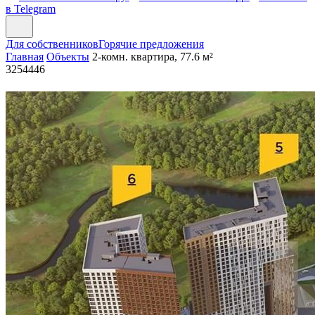
в Telegram
Для собственников
Горячие предложения
Главная
Объекты
2-комн. квартира, 77.6 м²
3254446