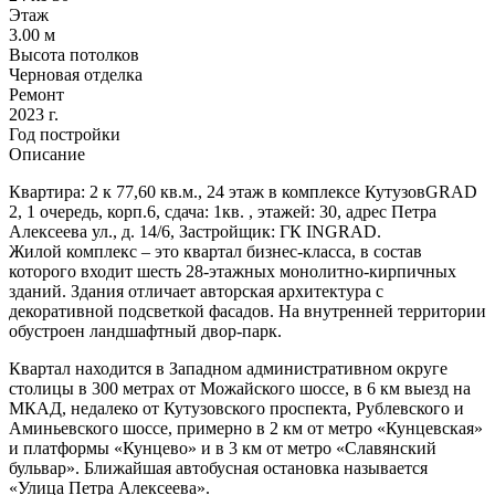
Этаж
3.00 м
Высота потолков
Черновая отделка
Ремонт
2023 г.
Год постройки
Описание
Квартира: 2 к 77,60 кв.м., 24 этаж в комплексе КутузовGRAD
2, 1 очередь, корп.6, сдача: 1кв. , этажей: 30, адрес Петра
Алексеева ул., д. 14/6, Застройщик: ГК INGRAD.
Жилой комплекс – это квартал бизнес-класса, в состав
которого входит шесть 28-этажных монолитно-кирпичных
зданий. Здания отличает авторская архитектура с
декоративной подсветкой фасадов. На внутренней территории
обустроен ландшафтный двор-парк.
Квартал находится в Западном административном округе
столицы в 300 метрах от Можайского шоссе, в 6 км выезд на
МКАД, недалеко от Кутузовского проспекта, Рублевского и
Аминьевского шоссе, примерно в 2 км от метро «Кунцевская»
и платформы «Кунцево» и в 3 км от метро «Славянский
бульвар». Ближайшая автобусная остановка называется
«Улица Петра Алексеева».