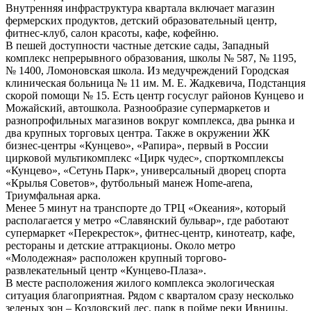
Внутренняя инфраструктура квартала включает магазин
фермерских продуктов, детский образовательный центр,
фитнес-клуб, салон красоты, кафе, кофейню.
В пешей доступности частные детские сады, Западный
комплекс непрерывного образования, школы № 587, № 1195,
№ 1400, Ломоновская школа. Из медучреждений Городская
клиническая больница № 11 им. М. Е. Жадкевича, Подстанция
скорой помощи № 15. Есть центр госуслуг районов Кунцево и
Можайский, автошкола. Разнообразие супермаркетов и
разнопрофильных магазинов вокруг комплекса, два рынка и
два крупных торговых центра. Также в окружении ЖК
бизнес-центры «Кунцево», «Рапира», первый в России
цирковой мультикомплекс «Цирк чудес», спорткомплексы
«Кунцево», «Сетунь Парк», универсальный дворец спорта
«Крылья Советов», футбольный манеж Home-arena,
Триумфальная арка.
Менее 5 минут на транспорте до ТРЦ «Океания», который
располагается у метро «Славянский бульвар», где работают
супермаркет «Перекресток», фитнес-центр, кинотеатр, кафе,
рестораны и детские аттракционы. Около метро
«Молодежная» расположен крупный торгово-
развлекательный центр «Кунцево-Плаза».
В месте расположения жилого комплекса экологическая
ситуация благоприятная. Рядом с кварталом сразу несколько
зеленых зон – Козловский лес, парк в пойме реки Ивницы,