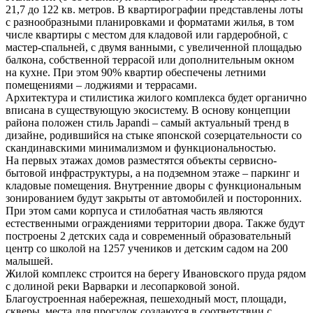
21,7 до 122 кв. метров. В квартирографии представлены лоты
с разнообразными планировками и форматами жилья, в том
числе квартиры с местом для кладовой или гардеробной, с
мастер-спальней, с двумя ванными, с увеличенной площадью
балкона, собственной террасой или дополнительным окном
на кухне. При этом 90% квартир обеспечены летними
помещениями – лоджиями и террасами.
Архитектура и стилистика жилого комплекса будет органично
вписана в существующую экосистему. В основу концепции
района положен стиль Japandi – самый актуальный тренд в
дизайне, родившийся на стыке японской созерцательности со
скандинавскими минимализмом и функциональностью.
На первых этажах домов разместятся объекты сервисно-
бытовой инфраструктуры, а на подземном этаже – паркинг и
кладовые помещения. Внутренние дворы с функциональным
зонированием будут закрыты от автомобилей и посторонних.
При этом сами корпуса и стилобатная часть являются
естественными ограждениями территории двора. Также будут
построены 2 детских сада и современный образовательный
центр со школой на 1257 учеников и детским садом на 200
малышей.
Жилой комплекс строится на берегу Ивановского пруда рядом
с долиной реки Варварки и лесопарковой зоной.
Благоустроенная набережная, пешеходный мост, площади,
скверы, места для прогулок создаются в соответствии с