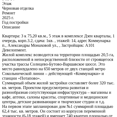
Этаж
Черновая отделка
Ремонт
2025 г.
Год постройки
Описание
Квартира: 3 к 75,20 кв.м., 5 этаж в комплексе Дзен кварталы, 1
очередь, корп.3.2, сдача: 1кв. , этажей: 14, адрес Коммунарка
п., Александры Монаховой ул., , Застройщик: А101
Девелопмент.
Жилой комплекс возводится на территории площадью 20,5 га,
расположенной в непосредственной близости от строящегося
участка трассы Солнцево-Бутово-Варшавское шоссе. Это
место равноудалено на 650 метров от двух станций метро
Сокольнической линии – действующей «Коммунарки» и
станции «Потапово».
Суммарный объем жилой застройки составляет более 320 тыс.
кв. метров. Проектом предусмотрена развитая и
разнообразная сопутствующая инфраструктура – магазины и
кафе, аптеки, салоны красоты, спортивные и медицинские
центры, детские развивающие и творческие студии и т.д.
На первом этапе запланирован дом №1 суммарной площадью
62,4 тыс. кв. метров. Он состоит из корпусов переменной
этажности (6-18 этажей) и вмещает 740 квартир площадью от