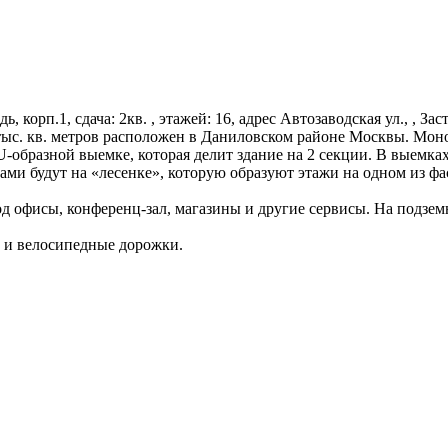
едь, корп.1, сдача: 2кв. , этажей: 16, адрес Автозаводская ул., ,
тыс. кв. метров расположен в Даниловском районе Москвы. Мон
U-образной выемке, которая делит здание на 2 секции. В выемка
сами будут на «лесенке», которую образуют этажи на одном из ф
 офисы, конференц-зал, магазины и другие сервисы. На подзем
 и велосипедные дорожки.