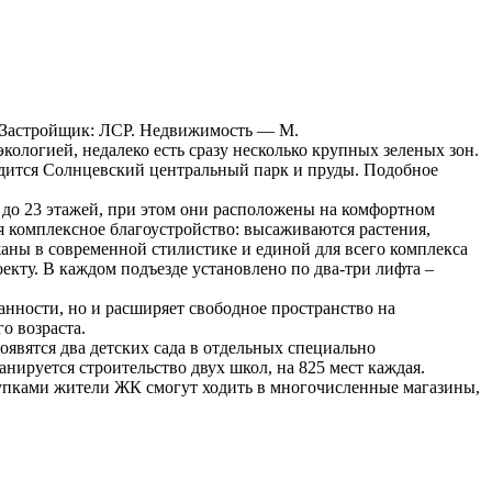
. 6, Застройщик: ЛСР. Недвижимость — М.
ологией, недалеко есть сразу несколько крупных зеленых зон.
одится Солнцевский центральный парк и пруды. Подобное
7 до 23 этажей, при этом они расположены на комфортном
я комплексное благоустройство: высаживаются растения,
аны в современной стилистике и единой для всего комплекса
кту. В каждом подъезде установлено по два-три лифта –
анности, но и расширяет свободное пространство на
о возраста.
явятся два детских сада в отдельных специально
нируется строительство двух школ, на 825 мест каждая.
купками жители ЖК смогут ходить в многочисленные магазины,