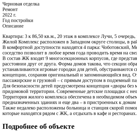
Черновая отделка
Ремонт
2022 г.
Год постройки
Описание
Квартира: 3 к 86,50 кв.м., 20 этаж в комплексе Лучи, 5 очередь
Жилой Комплекс расположен в Западном округе столицы, в райо
В комфортной доступности находятся 4 парка: Чоботовский, 
соседство позволит в любое время года проводить время на св
В состав ЖК входят 9 многосекционных корпусов, где предста
расстоянии друг от друга. Форма домов такова, что секции об
устанавливаются игровые городки для детей, обустраиваются 
концепции, сохраняя оригинальный и запоминающийся вид. Отд
пассажирские и грузовой – с прямым доступом в подземный па
Для безопасности детей предусмотрена концепция «дворы без 
придомовой территории. Современные детские площадки с нео
Территория жилого комплекса обеспечена в необходимом объем
предназначенных зданиях и еще два – в пристроенных к домам 
Также недалеко расположены больница и станция скорой помо
которые находятся рядом с ЖК, а отдыхать в кафе и ресторанах.
Подробнее об объекте