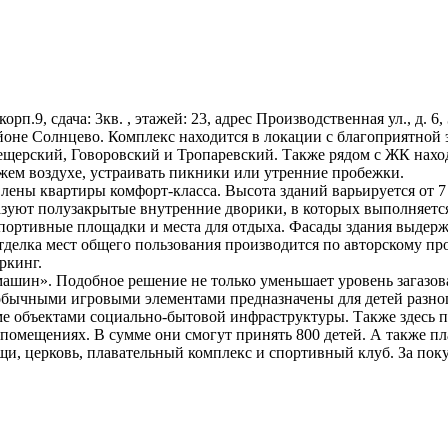
, корп.9, сдача: 3кв. , этажей: 23, адрес Производственная ул., д
не Солнцево. Комплекс находится в локации с благоприятной эк
Мещерский, Говоровский и Тропаревский. Также рядом с ЖК нах
ежем воздухе, устраивать пикники или утренние пробежки.
влены квартиры комфорт-класса. Высота зданий варьируется от 
разуют полузакрытые внутренние дворики, в которых выполняетс
спортивные площадки и места для отдыха. Фасады здания выдерж
елка мест общего пользования производится по авторскому прое
ркинг.
машин». Подобное решение не только уменьшает уровень загазов
бычными игровыми элементами предназначены для детей разног
е объектами социально-бытовой инфраструктуры. Также здесь по
помещениях. В сумме они смогут принять 800 детей. А также пла
щи, церковь, плавательный комплекс и спортивный клуб. За по