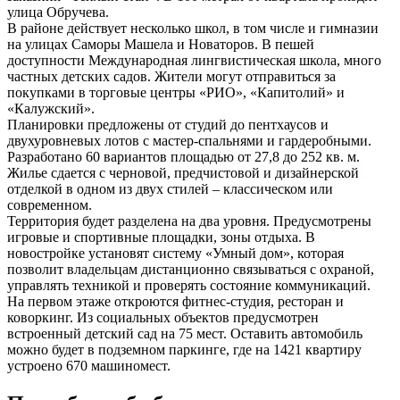
улица Обручева.
В районе действует несколько школ, в том числе и гимназии
на улицах Саморы Машела и Новаторов. В пешей
доступности Международная лингвистическая школа, много
частных детских садов. Жители могут отправиться за
покупками в торговые центры «РИО», «Капитолий» и
«Калужский».
Планировки предложены от студий до пентхаусов и
двухуровневых лотов с мастер-спальнями и гардеробными.
Разработано 60 вариантов площадью от 27,8 до 252 кв. м.
Жилье сдается с черновой, предчистовой и дизайнерской
отделкой в одном из двух стилей ‒ классическом или
современном.
Территория будет разделена на два уровня. Предусмотрены
игровые и спортивные площадки, зоны отдыха. В
новостройке установят систему «Умный дом», которая
позволит владельцам дистанционно связываться с охраной,
управлять техникой и проверять состояние коммуникаций.
На первом этаже откроются фитнес-студия, ресторан и
коворкинг. Из социальных объектов предусмотрен
встроенный детский сад на 75 мест. Оставить автомобиль
можно будет в подземном паркинге, где на 1421 квартиру
устроено 670 машиномест.