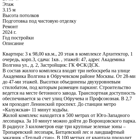
Этаж
3.15 м
Высота потолков
Подготовка под чистовую отделку
Ремонт
2024 г.
Год постройки
Описание
Квартира: 3 к 98,00 кв.м., 20 этаж в комплексе Архитектор, 1
очередь, корп.3, сдача: 1кв. , этажей: 47, адрес Академика
Волгина ул., д. 2, Застройщик: ГК ФСК/ДСК.
В состав жилого комплекса входят три небоскреба на улице
Академика Волгина в Обручевском районе Москвы. От 28-ми
до 47-ми этажей. Высотки объединены двухуровневым
стилобатом, под которым размещен паркинг. Строительство
ведется на месте бетонного завода. Транспортная доступность
обеспечивается за счет улиц Обручева и Профсоюзная. В 2,7
км проходит Ленинский проспект. До станции метро
«Калужская» 11 минут ходьбы.
Жилой комплекс находится в 500 метрах от Юго-Западного
лесопарка. За 10 минут можно дойти до Воронцовского парка.
В радиусе 3 километров еще три крупные зеленые зоны ‒
Тропаревский лесопарк, Битцевский лес и ландшафтный
заказник «Теплый стан». В 100 метрах от квартала проходит