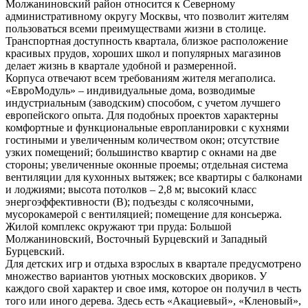
Молжаниновский район относится к Северному
административному округу Москвы, что позволит жителям
пользоваться всеми преимуществами жизни в столице.
Транспортная доступность квартала, близкое расположение
красивых прудов, хороших школ и популярных магазинов
делает жизнь в квартале удобной и размеренной.
Корпуса отвечают всем требованиям жителя мегаполиса.
«ЕвроМодуль» – индивидуальные дома, возводимые
индустриальным (заводским) способом, с учетом лучшего
европейского опыта. Для подобных проектов характерны
комфортные и функциональные европланировки с кухнями
гостиными и увеличенным количеством окон; отсутствие
узких помещений; большинство квартир с окнами на две
стороны; увеличенные оконные проемы; отдельная система
вентиляции для кухонных вытяжек; все квартиры с балконами
и лоджиями; высота потолков – 2,8 м; высокий класс
энергоэффективности (В); подъезды с колясочными,
мусорокамерой с вентиляцией; помещение для консьержа.
Жилой комплекс окружают три пруда: Большой
Молжаниновский, Восточный Бурцевский и Западный
Бурцевский.
Для детских игр и отдыха взрослых в квартале предусмотрено
множество вариантов уютных московских двориков. У
каждого свой характер и свое имя, которое он получил в честь
того или иного дерева. Здесь есть «Акациевый», «Кленовый»,