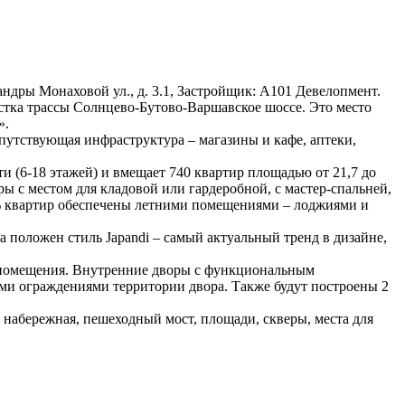
ександры Монаховой ул., д. 3.1, Застройщик: А101 Девелопмент.
стка трассы Солнцево-Бутово-Варшавское шоссе. Это место
».
опутствующая инфраструктура – магазины и кафе, аптеки,
и (6-18 этажей) и вмещает 740 квартир площадью от 21,7 до
ы с местом для кладовой или гардеробной, с мастер-спальней,
0% квартир обеспечены летними помещениями – лоджиями и
 положен стиль Japandi – самый актуальный тренд в дизайне,
е помещения. Внутренние дворы с функциональным
ыми ограждениями территории двора. Также будут построены 2
 набережная, пешеходный мост, площади, скверы, места для