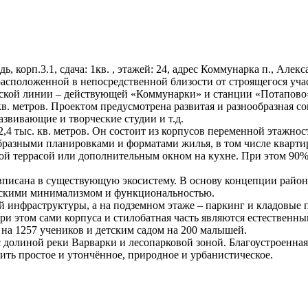
едь, корп.3.1, сдача: 1кв. , этажей: 24, адрес Коммунарка п., Ал
расположенной в непосредственной близости от строящегося уча
ческой линии – действующей «Коммунарки» и станции «Потапово
в. метров. Проектом предусмотрена развитая и разнообразная с
звивающие и творческие студии и т.д.
 тыс. кв. метров. Он состоит из корпусов переменной этажност
бразными планировками и форматами жилья, в том числе квартир
ной террасой или дополнительным окном на кухне. При этом 9
вписана в существующую экосистему. В основу концепции района
авскими минимализмом и функциональностью.
ой инфраструктуры, а на подземном этаже – паркинг и кладовы
ри этом сами корпуса и стилобатная часть являются естественн
 на 1257 учеников и детским садом на 200 малышей.
 долиной реки Варварки и лесопарковой зоной. Благоустроенная
ить простое и утончённое, природное и урбанистическое.