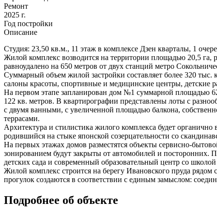
Ремонт
2025 г.
Год постройки
Описание
Студия: 23,50 кв.м., 11 этаж в комплексе Дзен кварталы, 1 очер
Жилой комплекс возводится на территории площадью 20,5 га, 
равноудалено на 650 метров от двух станций метро Сокольни
Суммарный объем жилой застройки составляет более 320 тыс. к
салоны красоты, спортивные и медицинские центры, детские ра
На первом этапе запланирован дом №1 суммарной площадью 62,4
122 кв. метров. В квартирографии представлены лоты с разноо
с двумя ванными, с увеличенной площадью балкона, собствен
террасами.
Архитектура и стилистика жилого комплекса будет органично 
родившийся на стыке японской созерцательности со скандин
На первых этажах домов разместятся объекты сервисно-бытов
зонированием будут закрыты от автомобилей и посторонних. П
детских сада и современный образовательный центр со школой
Жилой комплекс строится на берегу Ивановского пруда рядом с
прогулок создаются в соответствии с единым замыслом: соедин
Подробнее об объекте