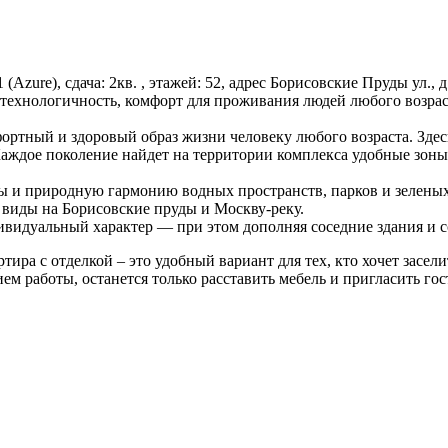
1 (Azure), сдача: 2кв. , этажей: 52, адрес Борисовские Пруды ул.
 технологичность, комфорт для проживания людей любого возрас
ртный и здоровый образ жизни человеку любого возраста. Здесь
аждое поколение найдет на территории комплекса удобные зоны 
ы и природную гармонию водных пространств, парков и зелены
 виды на Борисовские пруды и Москву-реку.
ивидуальный характер — при этом дополняя соседние здания и 
ира с отделкой – это удобный вариант для тех, кто хочет засел
м работы, останется только расставить мебель и пригласить гос