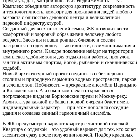
Пруды ул., д. 1, Застройщик: ЛСР. Недвижимость — М.
Комплекс объединяет авторскую архитектуру, современность
и технологичность, комфорт для проживания людей любого
возраста с близостью делового центра и великолепной
парковой инфраструктурой.
Созданный для всех поколений семьи, ЖК позволит вести
комфортный и здоровый образ жизни человеку любого
возраста. Здесь вы и ваши родные, близкие и соседи
настроятся на одну волну — активности, взаимопонимания и
внутреннего роста. Каждое поколение найдет на территории
комплекса удобные зоны для отдыха или работы, прогулок,
занятий активным спортом, йогой, рыбалкой и скандинавской
ходьбой.
Новый архитектурный проект соединит в себе энергию
столицы и природную гармонию водных пространств, парков
и зеленых зон. Поблизости – прекрасные ансамбли Царицыно
и Коломенского. А из окон комплекса открываются
потрясающие виды на Борисовские пруды и Москву-реку.
Архитектура каждой из башен первой очереди будет иметь
индивидуальный характер — при этом дополняя соседние
здания и создавая единый гармоничный ансамбль.
В ЖК предусмотрен вариант квартир с чистовой отделкой.
Квартира с отделкой – это удобный вариант для тех, кто хочет
заселиться сразу после получения ключей. Подбор красивых