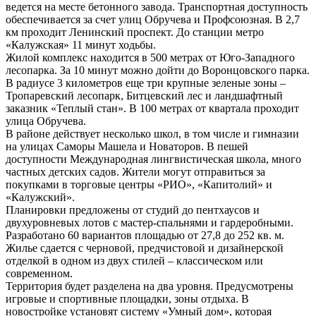
ведется на месте бетонного завода. Транспортная доступность
обеспечивается за счет улиц Обручева и Профсоюзная. В 2,7
км проходит Ленинский проспект. До станции метро
«Калужская» 11 минут ходьбы.
Жилой комплекс находится в 500 метрах от Юго-Западного
лесопарка. За 10 минут можно дойти до Воронцовского парка.
В радиусе 3 километров еще три крупные зеленые зоны ‒
Тропаревский лесопарк, Битцевский лес и ландшафтный
заказник «Теплый стан». В 100 метрах от квартала проходит
улица Обручева.
В районе действует несколько школ, в том числе и гимназии
на улицах Саморы Машела и Новаторов. В пешей
доступности Международная лингвистическая школа, много
частных детских садов. Жители могут отправиться за
покупками в торговые центры «РИО», «Капитолий» и
«Калужский».
Планировки предложены от студий до пентхаусов и
двухуровневых лотов с мастер-спальнями и гардеробными.
Разработано 60 вариантов площадью от 27,8 до 252 кв. м.
Жилье сдается с черновой, предчистовой и дизайнерской
отделкой в одном из двух стилей ‒ классическом или
современном.
Территория будет разделена на два уровня. Предусмотрены
игровые и спортивные площадки, зоны отдыха. В
новостройке установят систему «Умный дом», которая