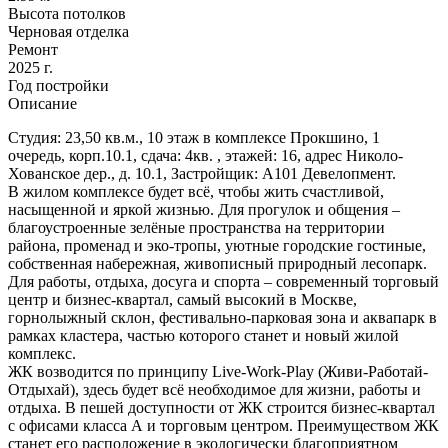
Высота потолков
Черновая отделка
Ремонт
2025 г.
Год постройки
Описание
Студия: 23,50 кв.м., 10 этаж в комплексе Прокшино, 1
очередь, корп.10.1, сдача: 4кв. , этажей: 16, адрес Николо-
Хованское дер., д. 10.1, Застройщик: А101 Девелопмент.
В жилом комплексе будет всё, чтобы жить счастливой,
насыщенной и яркой жизнью. Для прогулок и общения –
благоустроенные зелёные пространства на территории
района, променад и эко-тропы, уютные городские гостиные,
собственная набережная, живописный природный лесопарк.
Для работы, отдыха, досуга и спорта – современный торговый
центр и бизнес-квартал, самый высокий в Москве,
горнолыжный склон, фестивально-парковая зона и аквапарк в
рамках кластера, частью которого станет и новый жилой
комплекс.
ЖК возводится по принципу Live-Work-Play (Живи-Работай-
Отдыхай), здесь будет всё необходимое для жизни, работы и
отдыха. В пешей доступности от ЖК строится бизнес-квартал
с офисами класса А и торговым центром. Преимуществом ЖК
станет его расположение в экологически благоприятном