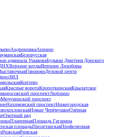
фьево
Андроновка
Аннино
ауманская
Белорусская
вар адмирала Ушакова
Бульвар Дмитрия Донского
ДНХ
Верхние котлы
Верхние Лихоборы
Выставочная
Говорово
Деловой центр
бино
ЗИЛ
омольская
Коптево
кая
Красные ворота
Кропоткинская
Крылатское
омоносовский проспект
Люблино
о
Мичуринский проспект
ние
Нахимовский проспект
Нижегородская
овохохловская
Новые Черёмушки
Озёрная
ое
Охотный ряд
ники
Планерная
Площадь Гагарина
енская площадь
Пролетарская
Профсоюзная
л
Рижская
Римская