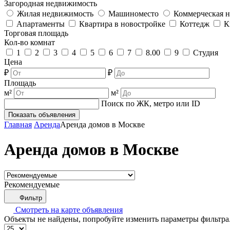
Загородная недвижимость
Жилая недвижимость
Машиноместо
Коммерческая 
Апартаменты
Квартира в новостройке
Коттедж
К
Торговая площадь
Кол-во комнат
1
2
3
4
5
6
7
8.00
9
Студия
Цена
₽
₽
Площадь
м²
м²
Поиск по ЖК, метро или ID
Показать объявления
Главная
Аренда
Аренда домов в Москве
Аренда домов в Москве
Рекомендуемые
Фильтр
Смотреть на карте
объявления
Объекты не найдены, попробуйте изменить параметры фильтра