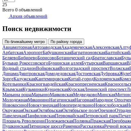
25
Всего 0 объявлений
Архив объявлений
Поиск недвижимости
По ближайшему метро
По району города
Авиамоторная
Автозаводская
Академическая
Алексеевская
Алту
Арбатская
Аэропорт
Бабушкинская
Багратионовская
Балтийская
Б
Беляево
Бибирево
Борисово
Ботанический сад
Братиславская
Буль
Бульвар Рокоссовского
Бунинская аллея
Бутырская
Варшавская
В
Водный стадион
Войковская
Волгоградский проспект
Волжская
Динамо
Дмитровская
Домодедовская
Достоевская
Дубровка
Жуле
Зорге
Калужская
Кантемировская
Китай-город
Коломенская
Комс
Котельники
Красногвардейская
Краснопресненская
Красносельс
Крымская
Кузьминки
Кунцевская
Курская
Ленинский проспект
Л
Марьина роща
Марьино
Маяковская
Медведково
Минская
Митин
Молодежная
Мякинино
Нагатинская
Нагорная
Народное Ополче
Новокосино
Новокузнецкая
Новопеределкино
Новослободская
Н
Окружная
Окская
Октябрьская
Октябрьское поле
Орехово
Отрадн
Павелецкая
Панфиловская
Первомайская
Петровский парк
Печат
Площадь Революции
Полежаевская
Полянка
Пражская
Преображ
Пушкинская
Пятницкое шоссе
Раменки
Рассказовка
Речной вокза