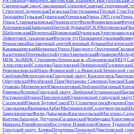
Ростокино
Румянцево
Савёловская
Саларьево
Севастопольская
Се
Смоленская
Сокол
Сокольники
Солнцево
Спартак
Спортивная
Ст
Строгино
Сходненская
Таганская
Текстильщики
Тёплый Стан
Те
Тропарёво
Тульская
Тушинская
Угрешская
Улица 1905 года
Улица 
Улица Старокачаловская
Университет
Фили
Фонвизинская
Фрунз
Хорошевская
Царицыно
Цветной бульвар
ЦСКА
Чертановская
Чи
Шаболовская
Шелепиха
Щёлковская
Щукинская
Электрозаводск
Лефортово
Стахановская
Филатов луг
Прокшино
Ольховая
Комму
Некрасовка
Выставочный центр
Кленовый бульвар
Нагатинский
Карамышевская
Мневники
Улица Народного Ополчения
Сколко
Калитники
Перерва
Битца
Бутово
Аминьевская
Курьяново
Молодё
МЦК Зил
МЦК Стрешнево
Ленинская ж.д
Хорошевское
МЦД Са
Алексеевский
Солнцево
Даниловский
Люберецкий
Головинский
Новомосковский
Наро-Фоминский г.о.
Рязанский
Ленинский гор
Свиблово
Метрогородок
Городской округ Красногорск
Дмитров
Обручевский
Филёвский Парк
Чертаново Северное
Донской
Хам
Очаково-Матвеевское
Южнопортовый
Люблино
Нагорный
Хоро
Раменки
Ясенево
Городской округ Люберцы
Останкинский
Басм
Ростокино
Щукино
Пресненский
Одинцовский городской округ
Сосенский
Южное Бутово
Сокол
ГО Солнечногорск
Кунцево
Гор
Сокольники
Якиманка
Арбат
Мытищинский
Солнечногорский
Н
Замоскворечье
Фили-Давыдково
Красносельский
Нагатино-Садо
Коптево
Западное Дегунино
Гагаринский
Черёмушки
Дорогомил
Марьина Роща
Королев
Восточное Измайлово
Южное Тушино
Ра
Городской округ Химки
Печатники
Троицкий
Дмитровский горо