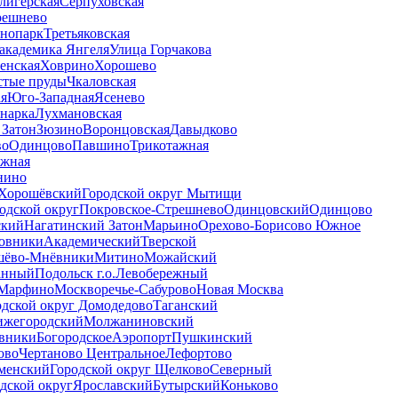
лигерская
Серпуховская
решнево
хнопарк
Третьяковская
академика Янгеля
Улица Горчакова
енская
Ховрино
Хорошево
стые пруды
Чкаловская
ая
Юго-Западная
Ясенево
нарка
Лухмановская
 Затон
Зюзино
Воронцовская
Давыдково
во
Одинцово
Павшино
Трикотажная
жная
нино
Хорошёвский
Городской округ Мытищи
одской округ
Покровское-Стрешнево
Одинцовский
Одинцово
ский
Нагатинский Затон
Марьино
Орехово-Борисово Южное
овники
Академический
Тверской
шёво-Мнёвники
Митино
Можайский
анный
Подольск г.о.
Левобережный
Марфино
Москворечье-Сабурово
Новая Москва
одской округ Домодедово
Таганский
ижегородский
Молжаниновский
вники
Богородское
Аэропорт
Пушкинский
ово
Чертаново Центральное
Лефортово
менский
Городской округ Щелково
Северный
дской округ
Ярославский
Бутырский
Коньково