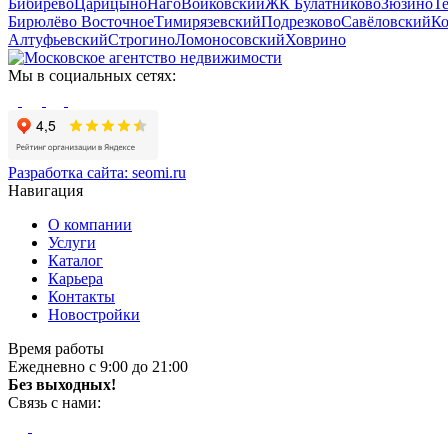
Бибирево
Царицыно
Наго
Войковский
ЖК Булатниково
Зюзино
Т
Бирюлёво Восточное
Тимирязевский
Подрезково
Савёловский
Ко
Алтуфьевский
Строгино
Ломоносовский
Ховрино
Мы в социальных сетях:
Разработка сайта:
seomi.ru
Навигация
О компании
Услуги
Каталог
Карьера
Контакты
Новостройки
Время работы
Ежедневно с 9:00 до 21:00
Без выходных!
Связь с нами: