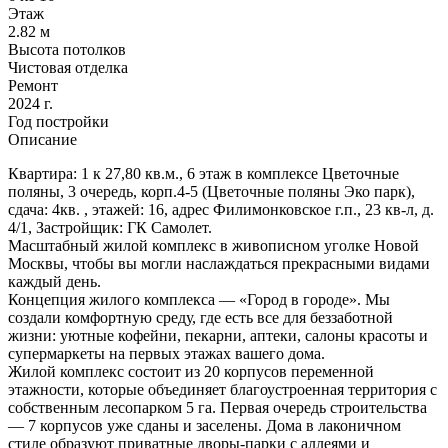
Этаж
2.82 м
Высота потолков
Чистовая отделка
Ремонт
2024 г.
Год постройки
Описание
Квартира: 1 к 27,80 кв.м., 6 этаж в комплексе Цветочные
поляны, 3 очередь, корп.4-5 (Цветочные поляны Эко парк),
сдача: 4кв. , этажей: 16, адрес Филимонковское г.п., 23 кв-л, д.
4/1, Застройщик: ГК Самолет.
Масштабный жилой комплекс в живописном уголке Новой
Москвы, чтобы вы могли наслаждаться прекрасными видами
каждый день.
Концепция жилого комплекса — «Город в городе». Мы
создали комфортную среду, где есть все для беззаботной
жизни: уютные кофейни, пекарни, аптеки, салоны красоты и
супермаркеты на первых этажах вашего дома.
Жилой комплекс состоит из 20 корпусов переменной
этажности, которые объединяет благоустроенная территория с
собственным лесопарком 5 га. Первая очередь строительства
— 7 корпусов уже сданы и заселены. Дома в лаконичном
стиле образуют приватные дворы-парки с аллеями и