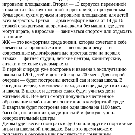
игровыми площадками. Вторая — 13 корпусов переменной
этажности с благоустроенной территорией, с прогулочным
бульваром, сухим ручьем и игровыми площадками для детей
всех возрастов. Третья — дома комфорт-класса от 14 до 16
этажей с закрытыми дворами-парками без машин, где дети
могут играть, а взрослые — заниматься спортом или отдыхать
в тишине.
ЖК — это комфортная среда жизни, которая сочетает в себе
элементы загородной жизни — лесопарк и реку — и
современные мультиформатные пространства на первых
этажах — фитнес-студии, детские центры, кондитерские,
аптеки и сетевые супермаркеты.
В первой очереди уже построена и введена в эксплуатацию
школа на 1200 детей и детский сад на 200 мест. Для второй
очереди — будет построены детский сад и новая школа. В
соседних очередях комплекса находятся еще два детских сада
и школа. В школах и детских садах будут учиться дети
жителей ЖК. Все дети смогут получить качественное
образование и заботливое воспитание в комфортной среде.
В квартале будет построена еще одна школа на 1100 мест,
бассейн, поликлиника, медицинский и физкультурно-
оздоровительный центры.
Детям будет весело поиграть в футбол или другие спортивные
игры на школьной площадке. Вы в это время можете
поплавать в бассейне или прогуляться с домашними