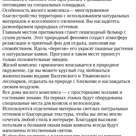
питомцами на специальных площадках.
Особенность жилого комплекса— многоуровневое
благоустройство территории с использованием натуральных
материалов и всесезонного озеленения. Вы насладитесь
разнообразием природных оттенков.
Главным местом притяжения станет пешеходный бульвар с
сухим ручьем. Этот природный феномен создаст атмосферу
релаксации и приятный фон для отдыха, наполняя вас
спокойствием. Вдоль «берегов» его украсят пышные растения
и натуральные камни. Прогулки в таком месте принесут
только положительные эмоции.
Жилой комплекс гармонично вписывается в природное
окружение, где вы можете круглый год любоваться
живописными видами Валуевского и Ульяновского
лесопарков, отдыхать на природе с близкими и наслаждаться
свежим воздухом.
Все дома жилого комплекса — с просторными холлами и
гостевыми зонами. На первых этажах будут оборудованы
специальные места для колясок и велосипедов.
Используются отделочные материалы светлых натуральных
оттенков и благородные текстуры, чтобы вы легко могли
сочетать любой стиль в интерьере. Благодаря высоким
потолкам и большим окнам ваши комнаты всегда будут
наполнены естественным светом.
Выбирайте квартиру с панорамными видами на верхних