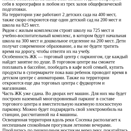
себя в хореографии в любом из трех залов общефизической
подготовки.
На территории уже работают 2 детских сада на 400 мест,
также скоро откроются еще один детский сад на 200 мест и
школа на 825 мест.
Рядом с жилым комплексом строят школу на 725 мест и
учебно-воспитательный комплекс, в котором будут начальная
школа на 300 мест и дошкольное отделение на 200 мест. Дети
получат современное образование, а вы не будете тратить
время на дорогу, чтобы отвезти их на учебу.
Особенность ЖК — торговый центр с паркингом, где каждый
найдет занятие по душе. В торговом центре вы сможете
поплавать в бассейне, пообедать в кафе всей семьей, купить
продукты в супермаркете пока ваш ребенок проводит время в
детском центре с аниматорами. Также на территории
откроются еще два торговых центра с фудкортом и
магазинами.
Часть ЖК уже сдана. Во дворах нет машин. Для них мы будет
построен наземный многоуровневый паркинг в составе
торгового центра и вместительную наземную плоскостную
парковку. Можно будет подзарядить свой электромобиль на
станции, рассчитанной на 4 машины.
Освещенная территория вдоль реки Сосенка располагает к
неспешным спокойным прогулкам летними вечерами.
Пройдитесь по пешеходным мостикам через реку, покатайтесь