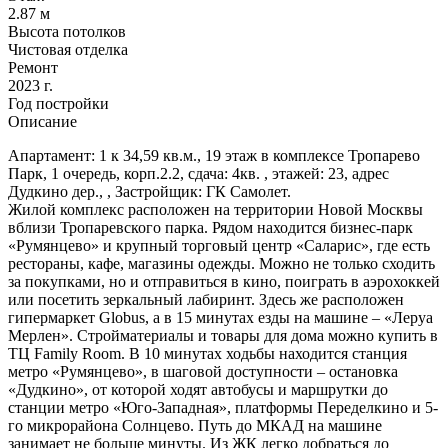
2.87 м
Высота потолков
Чистовая отделка
Ремонт
2023 г.
Год постройки
Описание
Апартамент: 1 к 34,59 кв.м., 19 этаж в комплексе Тропарево
Парк, 1 очередь, корп.2.2, сдача: 4кв. , этажей: 23, адрес
Дудкино дер., , Застройщик: ГК Самолет.
Жилой комплекс расположен на территории Новой Москвы
вблизи Тропаревского парка. Рядом находится бизнес-парк
«Румянцево» и крупный торговый центр «Саларис», где есть
рестораны, кафе, магазины одежды. Можно не только сходить
за покупками, но и отправиться в кино, поиграть в аэрохоккей
или посетить зеркальный лабиринт. Здесь же расположен
гипермаркет Globus, а в 15 минутах езды на машине ‒ «Леруа
Мерлен». Стройматериалы и товары для дома можно купить в
ТЦ Family Room. В 10 минутах ходьбы находится станция
метро «Румянцево», в шаговой доступности ‒ остановка
«Дудкино», от которой ходят автобусы и маршрутки до
станции метро «Юго-Западная», платформы Переделкино и 5-
го микрорайона Солнцево. Путь до МКАД на машине
занимает не больше минуты. Из ЖК легко добраться до