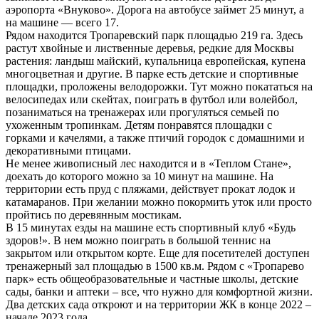
аэропорта «Внуково». Дорога на автобусе займет 25 минут, а
на машине — всего 17.
Рядом находится Тропаревский парк площадью 219 га. Здесь
растут хвойные и лиственные деревья, редкие для Москвы
растения: ландыш майский, купальница европейская, купена
многоцветная и другие. В парке есть детские и спортивные
площадки, проложены велодорожки. Тут можно покататься на
велосипедах или скейтах, поиграть в футбол или волейбол,
позаниматься на тренажерах или прогуляться семьей по
ухоженным тропинкам. Детям понравятся площадки с
горками и качелями, а также птичий городок с домашними и
декоративными птицами.
Не менее живописный лес находится и в «Теплом Стане»,
доехать до которого можно за 10 минут на машине. На
территории есть пруд с пляжами, действует прокат лодок и
катамаранов. При желании можно покормить уток или просто
пройтись по деревянным мостикам.
В 15 минутах езды на машине есть спортивный клуб «Будь
здоров!». В нем можно поиграть в большой теннис на
закрытом или открытом корте. Еще для посетителей доступен
тренажерный зал площадью в 1500 кв.м. Рядом с «Тропарево
парк» есть общеобразовательные и частные школы, детские
сады, банки и аптеки ‒ все, что нужно для комфортной жизни.
Два детских сада откроют и на территории ЖК в конце 2022 ‒
начале 2023 года.