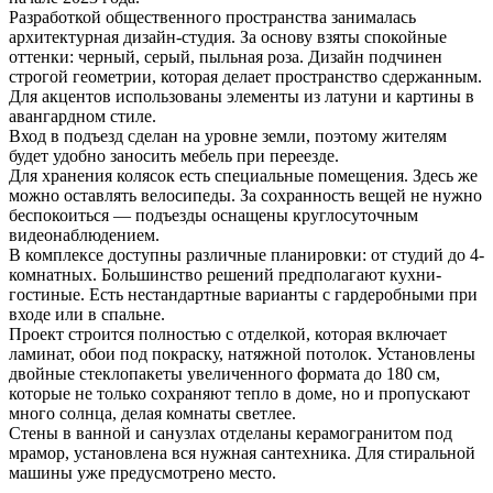
Разработкой общественного пространства занималась
архитектурная дизайн-студия. За основу взяты спокойные
оттенки: черный, серый, пыльная роза. Дизайн подчинен
строгой геометрии, которая делает пространство сдержанным.
Для акцентов использованы элементы из латуни и картины в
авангардном стиле.
Вход в подъезд сделан на уровне земли, поэтому жителям
будет удобно заносить мебель при переезде.
Для хранения колясок есть специальные помещения. Здесь же
можно оставлять велосипеды. За сохранность вещей не нужно
беспокоиться — подъезды оснащены круглосуточным
видеонаблюдением.
В комплексе доступны различные планировки: от студий до 4-
комнатных. Большинство решений предполагают кухни-
гостиные. Есть нестандартные варианты с гардеробными при
входе или в спальне.
Проект строится полностью с отделкой, которая включает
ламинат, обои под покраску, натяжной потолок. Установлены
двойные стеклопакеты увеличенного формата до 180 см,
которые не только сохраняют тепло в доме, но и пропускают
много солнца, делая комнаты светлее.
Стены в ванной и санузлах отделаны керамогранитом под
мрамор, установлена вся нужная сантехника. Для стиральной
машины уже предусмотрено место.