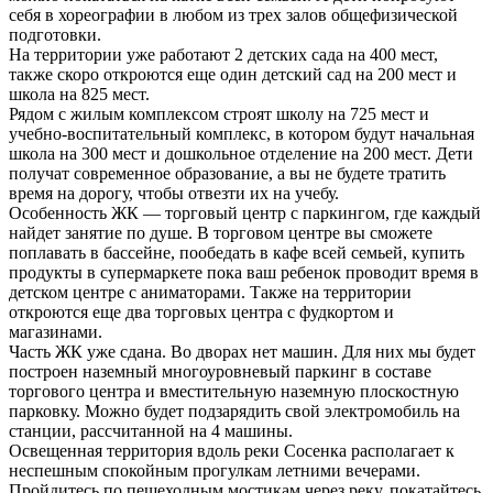
себя в хореографии в любом из трех залов общефизической
подготовки.
На территории уже работают 2 детских сада на 400 мест,
также скоро откроются еще один детский сад на 200 мест и
школа на 825 мест.
Рядом с жилым комплексом строят школу на 725 мест и
учебно-воспитательный комплекс, в котором будут начальная
школа на 300 мест и дошкольное отделение на 200 мест. Дети
получат современное образование, а вы не будете тратить
время на дорогу, чтобы отвезти их на учебу.
Особенность ЖК — торговый центр с паркингом, где каждый
найдет занятие по душе. В торговом центре вы сможете
поплавать в бассейне, пообедать в кафе всей семьей, купить
продукты в супермаркете пока ваш ребенок проводит время в
детском центре с аниматорами. Также на территории
откроются еще два торговых центра с фудкортом и
магазинами.
Часть ЖК уже сдана. Во дворах нет машин. Для них мы будет
построен наземный многоуровневый паркинг в составе
торгового центра и вместительную наземную плоскостную
парковку. Можно будет подзарядить свой электромобиль на
станции, рассчитанной на 4 машины.
Освещенная территория вдоль реки Сосенка располагает к
неспешным спокойным прогулкам летними вечерами.
Пройдитесь по пешеходным мостикам через реку, покатайтесь