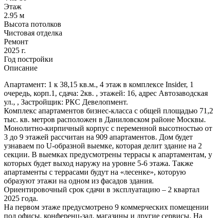
Этаж
2.95 м
Высота потолков
Чистовая отделка
Ремонт
2025 г.
Год постройки
Описание
Апартамент: 1 к 38,15 кв.м., 4 этаж в комплексе Insider, 1
очередь, корп.1, сдача: 2кв. , этажей: 16, адрес Автозаводская
ул., , Застройщик: РКС Девелопмент.
Комплекс апартаментов бизнес-класса с общей площадью 71,2
тыс. кв. метров расположен в Даниловском районе Москвы.
Монолитно-кирпичный корпус с переменной высотностью от
3 до 9 этажей рассчитан на 909 апартаментов. Дом будет
узнаваем по U-образной выемке, которая делит здание на 2
секции. В выемках предусмотрены террасы к апартаментам, у
которых будет выход наружу на уровне 5-6 этажа. Также
апартаменты с террасами будут на «лесенке», которую
образуют этажи на одном из фасадов здания.
Ориентировочный срок сдачи в эксплуатацию ‒ 2 квартал
2025 года.
На первом этаже предусмотрено 9 коммерческих помещении
под офисы, конференц-зал, магазины и другие сервисы. На