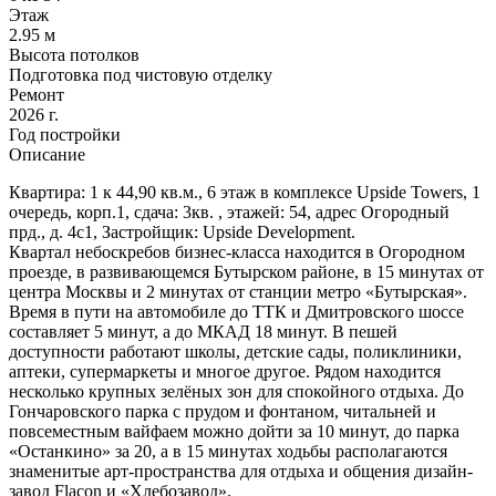
Этаж
2.95 м
Высота потолков
Подготовка под чистовую отделку
Ремонт
2026 г.
Год постройки
Описание
Квартира: 1 к 44,90 кв.м., 6 этаж в комплексе Upside Towers, 1
очередь, корп.1, сдача: 3кв. , этажей: 54, адрес Огородный
прд., д. 4с1, Застройщик: Upside Development.
Квартал небоскребов бизнес-класса находится в Огородном
проезде, в развивающемся Бутырском районе, в 15 минутах от
центра Москвы и 2 минутах от станции метро «Бутырская».
Время в пути на автомобиле до ТТК и Дмитровского шоссе
составляет 5 минут, а до МКАД 18 минут. В пешей
доступности работают школы, детские сады, поликлиники,
аптеки, супермаркеты и многое другое. Рядом находится
несколько крупных зелёных зон для спокойного отдыха. До
Гончаровского парка с прудом и фонтаном, читальней и
повсеместным вайфаем можно дойти за 10 минут, до парка
«Останкино» за 20, а в 15 минутах ходьбы располагаются
знаменитые арт-пространства для отдыха и общения дизайн-
завод Flacon и «Хлебозавод».