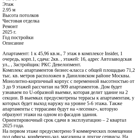
Этаж
2.95 м
Высота потолков
Чистовая отделка
Ремонт
2025 г.
Год постройки
Описание
Апартамент: 1 к 45,96 кв.м., 7 этаж в комплексе Insider, 1
очередь, корп.1, сдача: 2кв. , этажей: 16, адрес Автозаводская
ул., , Застройщик: РКС Девелопмент.
Комплекс апартаментов бизнес-класса с общей площадью 71,2
тыс. кв. метров расположен в Даниловском районе Москвы.
Монолитно-кирпичный корпус с переменной высотностью от
3 до 9 этажей рассчитан на 909 апартаментов. Дом будет
узнаваем по U-образной выемке, которая делит здание на 2
секции. В выемках предусмотрены террасы к апартаментам, у
которых будет выход наружу на уровне 5-6 этажа. Также
апартаменты с террасами будут на «лесенке», которую
образуют этажи на одном из фасадов здания.
Ориентировочный срок сдачи в эксплуатацию ‒ 2 квартал
2025 года.
На первом этаже предусмотрено 9 коммерческих помещении
под офисы, конференц-зал, магазины и другие сервисы. На