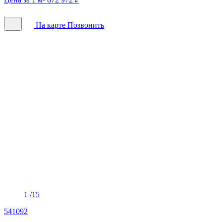
На карте
Позвонить
1
/15
541092