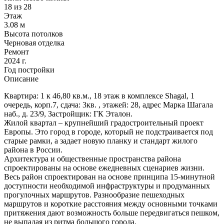
18 из 28
Этаж
3.08 м
Высота потолков
Черновая отделка
Ремонт
2024 г.
Год постройки
Описание
Квартира: 1 к 46,80 кв.м., 18 этаж в комплексе Shagal, 1
очередь, корп.7, сдача: 3кв. , этажей: 28, адрес Марка Шагала
наб., д. 23/9, Застройщик: ГК Эталон.
Жилой квартал – крупнейший градостроительный проект
Европы. Это город в городе, который не подстраивается под
старые рамки, а задает новую планку и стандарт жилого
района в России.
Архитектура и общественные пространства района
спроектированы на основе ежедневных сценариев жизни.
Весь район спроектирован на основе принципа 15-минутной
доступности необходимой инфраструктуры и продуманных
прогулочных маршрутов. Разнообразие пешеходных
маршрутов и короткие расстояния между основными точками
притяжения дают возможность больше передвигаться пешком,
не выпадая из ритма большого города.