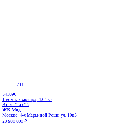
1
/33
541096
1-комн. квартира, 42.4 м²
Этаж: 5 из 55
ЖК Мод
Москва, 4-я Марьиной Рощи ул, 10к3
23 900 000 ₽