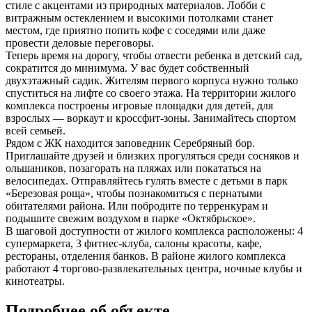
стиле с акцентами из природных материалов. Лобби с
витражным остеклением и высокими потолками станет
местом, где приятно попить кофе с соседями или даже
провести деловые переговоры.
Теперь время на дорогу, чтобы отвести ребенка в детский сад,
сократится до минимума. У вас будет собственный
двухэтажный садик. Жителям первого корпуса нужно только
спуститься на лифте со своего этажа. На территории жилого
комплекса построены игровые площадки для детей, для
взрослых — воркаут и кроссфит-зоны. Занимайтесь спортом
всей семьей.
Рядом с ЖК находится заповедник Серебряный бор.
Приглашайте друзей и близких прогуляться среди сосняков и
ольшаников, позагорать на пляжах или покататься на
велосипедах. Отправляйтесь гулять вместе с детьми в парк
«Березовая роща», чтобы познакомиться с пернатыми
обитателями района. Или побродите по терренкурам и
подышите свежим воздухом в парке «Октябрьское».
В шаговой доступности от жилого комплекса расположены: 4
супермаркета, 3 фитнес-клуба, салоны красоты, кафе,
рестораны, отделения банков. В районе жилого комплекса
работают 4 торгово-развлекательных центра, ночные клубы и
кинотеатры.
Подробнее об объекте