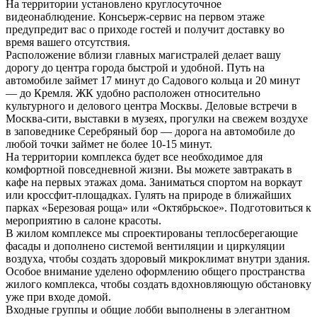
На территории установлено круглосуточное
видеонаблюдение. Консьерж-сервис на первом этаже
предупредит вас о приходе гостей и получит доставку во
время вашего отсутствия.
Расположение вблизи главных магистралей делает вашу
дорогу до центра города быстрой и удобной. Путь на
автомобиле займет 17 минут до Садового кольца и 20 минут
— до Кремля. ЖК удобно расположен относительно
культурного и делового центра Москвы. Деловые встречи в
Москва-сити, выставки в музеях, прогулки на свежем воздухе
в заповеднике Серебряный бор — дорога на автомобиле до
любой точки займет не более 10-15 минут.
На территории комплекса будет все необходимое для
комфортной повседневной жизни. Вы можете завтракать в
кафе на первых этажах дома. Заниматься спортом на воркаут
или кроссфит-площадках. Гулять на природе в ближайших
парках «Березовая роща» или «Октябрьское». Подготовиться к
мероприятию в салоне красоты.
В жилом комплексе мы спроектированы теплосберегающие
фасады и дополнено системой вентиляции и циркуляции
воздуха, чтобы создать здоровый микроклимат внутри здания.
Особое внимание уделено оформлению общего пространства
жилого комплекса, чтобы создать вдохновляющую обстановку
уже при входе домой.
Входные группы и общие лобби выполнены в элегантном