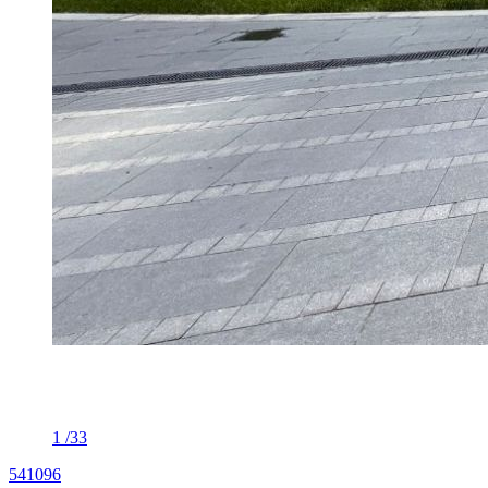
1
/33
541096