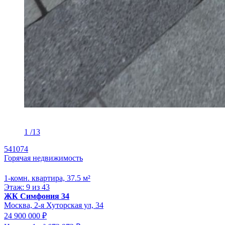
1
/13
541074
Горячая недвижимость
1-комн. квартира, 37.5 м²
Этаж: 9 из 43
ЖК Симфония 34
Москва, 2-я Хуторская ул, 34
24 900 000 ₽