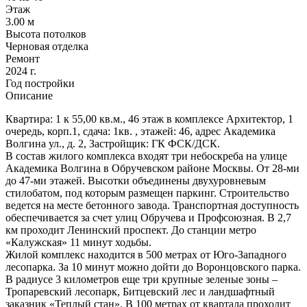
Этаж
3.00 м
Высота потолков
Черновая отделка
Ремонт
2024 г.
Год постройки
Описание
Квартира: 1 к 55,00 кв.м., 46 этаж в комплексе Архитектор, 1
очередь, корп.1, сдача: 1кв. , этажей: 46, адрес Академика
Волгина ул., д. 2, Застройщик: ГК ФСК/ДСК.
В состав жилого комплекса входят три небоскреба на улице
Академика Волгина в Обручевском районе Москвы. От 28-ми
до 47-ми этажей. Высотки объединены двухуровневым
стилобатом, под которым размещен паркинг. Строительство
ведется на месте бетонного завода. Транспортная доступность
обеспечивается за счет улиц Обручева и Профсоюзная. В 2,7
км проходит Ленинский проспект. До станции метро
«Калужская» 11 минут ходьбы.
Жилой комплекс находится в 500 метрах от Юго-Западного
лесопарка. За 10 минут можно дойти до Воронцовского парка.
В радиусе 3 километров еще три крупные зеленые зоны ‒
Тропаревский лесопарк, Битцевский лес и ландшафтный
заказник «Теплый стан». В 100 метрах от квартала проходит