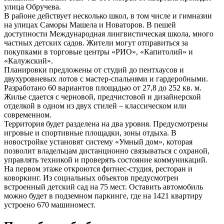
улица Обручева.
В районе действует несколько школ, в том числе и гимназии
на улицах Саморы Машела и Новаторов. В пешей
доступности Международная лингвистическая школа, много
частных детских садов. Жители могут отправиться за
покупками в торговые центры «РИО», «Капитолий» и
«Калужский».
Планировки предложены от студий до пентхаусов и
двухуровневых лотов с мастер-спальнями и гардеробными.
Разработано 60 вариантов площадью от 27,8 до 252 кв. м.
Жилье сдается с черновой, предчистовой и дизайнерской
отделкой в одном из двух стилей ‒ классическом или
современном.
Территория будет разделена на два уровня. Предусмотрены
игровые и спортивные площадки, зоны отдыха. В
новостройке установят систему «Умный дом», которая
позволит владельцам дистанционно связываться с охраной,
управлять техникой и проверять состояние коммуникаций.
На первом этаже откроются фитнес-студия, ресторан и
коворкинг. Из социальных объектов предусмотрен
встроенный детский сад на 75 мест. Оставить автомобиль
можно будет в подземном паркинге, где на 1421 квартиру
устроено 670 машиномест.