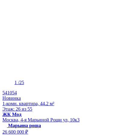
1
/25
541054
Новинка
1-комн. квартира, 44.2 м²
Этаж: 26 из 55
ЖК Мод
Москва, 4-я Марьиной Рощи ул, 10к3
Марьина роща
26 600 000 ₽