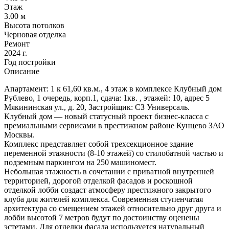
Этаж
3.00 м
Высота потолков
Черновая отделка
Ремонт
2024 г.
Год постройки
Описание
Апартамент: 1 к 61,60 кв.м., 4 этаж в комплексе Клубный дом
Рублево, 1 очередь, корп.1, сдача: 1кв. , этажей: 10, адрес 5
Мякининская ул., д. 20, Застройщик: СЗ Универсаль.
Клубный дом — новый статусный проект бизнес-класса с
премиальными сервисами в престижном районе Кунцево ЗАО
Москвы.
Комплекс представляет собой трехсекционное здание
переменной этажности (8-10 этажей) со стилобатной частью и
подземным паркингом на 250 машиномест.
Небольшая этажность в сочетании с приватной внутренней
территорией, дорогой отделкой фасадов и роскошной
отделкой лобби создаст атмосферу престижного закрытого
клуба для жителей комплекса. Современная ступенчатая
архитектура со смещением этажей относительно друг друга и
лобби высотой 7 метров будут по достоинству оценены
эстетами. Для отделки фасада используется натуральный