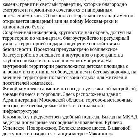
камень: гранит и светлый травертин, которые благородно
смотрятся и гармонично сочетаются с панорамным
остеклением окон. С балконов и террас многих апартаментов
открывается шикарный вид на пойму Москвы-реки и
живописную бухту.
Современная инженерия, круглосуточная охрана, доступ на
территорию по чип-картам, благоустройство и регулярный
уход за территорией подарят ощущение спокойствия и
безопасности. Проектом предусмотрено комплексное
благоустройство внешнего и внутреннего пространства
клубного дома с использованием эко-мощения. На
внутренней территории расположится детская площадка с
игровым и спортивным оборудованием и беговая дорожка, на
внешней территории появится зона отдыха для жителей и
посетителей комплекса.
Жилой комплекс гармонично соседствует с жилой застройкой,
зонами бизнеса и торговли. Здесь расположены здания
Администрации Московской области, торгово-выставочные
центры, все необходимые объекты социальной
инфраструктуры.
К комплексу предусмотрен удобный подъезд. Выезд на МКАД
ведёт на популярные загородные направления: Рублёво-
Успенское, Новорижское, Волоколамское шоссе. В шаговой
доступности находится станция метро «Мякинино».