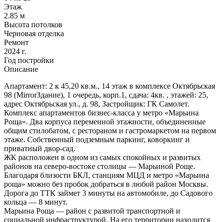
Этаж
2.85 м
Высота потолков
Черновая отделка
Ремонт
2024 г.
Год постройки
Описание
Апартамент: 2 к 45,20 кв.м., 14 этаж в комплексе Октябрьская
98 (MirrorЗдание), 1 очередь, корп.1, сдача: 4кв. , этажей: 25,
адрес Октябрьская ул., д. 98, Застройщик: ГК Самолет.
Комплекс апартаментов бизнес-класса у метро «Марьина
Роща». Два корпуса переменной этажности, объединенные
общим стилобатом, с рестораном и гастромаркетом на первом
этаже. Собственный подземным паркинг, коворкинг и
приватный двор-сад.
ЖК расположен в одном из самых спокойных и развитых
районов на северо-востоке столицы — Марьиной Роще.
Благодаря близости БКЛ, станциям МЦД и метро «Марьина
роща» можно без пробок добраться в любой район Москвы.
Дорога до ТТК займет 3 минуты на автомобиле, до Садового
кольца — 8 минут.
Марьина Роща — район с развитой транспортной и
социальной инфраструктурой. На его территории находится