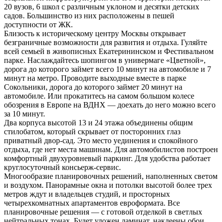
20 вузов, 6 школ с различным уклоном и десятки детских
садов. Большинство из них расположены в пешей
доступности от ЖК.
Близость к историческому центру Москвы открывает
безграничные возможности для развития и отдыха. Гуляйте
всей семьей в живописных Екатерининском и Фестивальном
парке. Наслаждайтесь шопингом в универмаге «Цветной»,
дорога до которого займет всего 10 минут на автомобиле и 7
минут на метро. Проводите выходные вместе в парке
Сокольники, дорога до которого займет 20 минут на
автомобиле. Или прокатитесь на самом большом колесе
обозрения в Европе на ВДНХ — доехать до него можно всего
за 10 минут.
Два корпуса высотой 13 и 24 этажа объединены общим
стилобатом, который скрывает от посторонних глаз
приватный двор-сад. Это место уединения и спокойного
отдыха, где нет места машинам. Для автомобилистов построен
комфортный двухуровневый паркинг. Для удобства работает
круглосуточный консьерж-сервис.
Многообразие планировочных решений, наполненных светом
и воздухом. Панорамные окна и потолки высотой более трех
метров ждут и владельцев студий, и просторных
четырехкомнатных апартаментов евроформата. Все
планировочные решения — с готовой отделкой в светлых
нейтральных тонах. Будет уложен ламинат, наклеены обои,