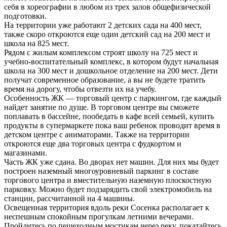
себя в хореографии в любом из трех залов общефизической
подготовки.
На территории уже работают 2 детских сада на 400 мест,
также скоро откроются еще один детский сад на 200 мест и
школа на 825 мест.
Рядом с жилым комплексом строят школу на 725 мест и
учебно-воспитательный комплекс, в котором будут начальная
школа на 300 мест и дошкольное отделение на 200 мест. Дети
получат современное образование, а вы не будете тратить
время на дорогу, чтобы отвезти их на учебу.
Особенность ЖК — торговый центр с паркингом, где каждый
найдет занятие по душе. В торговом центре вы сможете
поплавать в бассейне, пообедать в кафе всей семьей, купить
продукты в супермаркете пока ваш ребенок проводит время в
детском центре с аниматорами. Также на территории
откроются еще два торговых центра с фудкортом и
магазинами.
Часть ЖК уже сдана. Во дворах нет машин. Для них мы будет
построен наземный многоуровневый паркинг в составе
торгового центра и вместительную наземную плоскостную
парковку. Можно будет подзарядить свой электромобиль на
станции, рассчитанной на 4 машины.
Освещенная территория вдоль реки Сосенка располагает к
неспешным спокойным прогулкам летними вечерами.
Пройдитесь по пешеходным мостикам через реку, покатайтесь