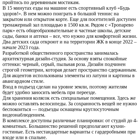
пройтись по деревянным мостикам.
В 15 минутах езды на машине есть спортивный клуб «Будь
здоров!». В нем можно поиграть в большой теннис на
закрытом или открытом корте. Еще для посетителей доступен
тренажерный зал площадью в 1500 кв.м. Рядом с «Тропарево
парк» есть общеобразовательные и частные школы, детские
сады, банки и аптеки ‒ все, что нужно для комфортной жизни.
Два детских сада откроют и на территории ЖК в конце 2022 ‒
начале 2023 года.
Разработкой общественного пространства занималась
архитектурная дизайн-студия. За основу взяты спокойные
оттенки: черный, серый, пыльная роза. Дизайн подчинен
строгой геометрии, которая делает пространство сдержанным.
Для акцентов использованы элементы из латуни и картины в
авангардном стиле.
Вход в подъезд сделан на уровне земли, поэтому жителям
будет удобно заносить мебель при переезде.
Для хранения колясок есть специальные помещения. Здесь же
можно оставлять велосипеды. За сохранность вещей не нужно
беспокоиться — подъезды оснащены круглосуточным
видеонаблюдением.
В комплексе доступны различные планировки: от студий до 4-
комнатных. Большинство решений предполагают кухни-
гостиные. Есть нестандартные варианты с гардеробными при
входе или в спальне.