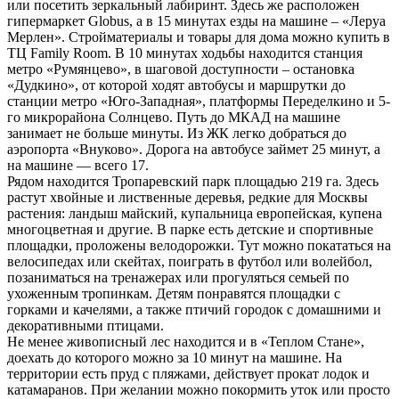
или посетить зеркальный лабиринт. Здесь же расположен
гипермаркет Globus, а в 15 минутах езды на машине ‒ «Леруа
Мерлен». Стройматериалы и товары для дома можно купить в
ТЦ Family Room. В 10 минутах ходьбы находится станция
метро «Румянцево», в шаговой доступности ‒ остановка
«Дудкино», от которой ходят автобусы и маршрутки до
станции метро «Юго-Западная», платформы Переделкино и 5-
го микрорайона Солнцево. Путь до МКАД на машине
занимает не больше минуты. Из ЖК легко добраться до
аэропорта «Внуково». Дорога на автобусе займет 25 минут, а
на машине — всего 17.
Рядом находится Тропаревский парк площадью 219 га. Здесь
растут хвойные и лиственные деревья, редкие для Москвы
растения: ландыш майский, купальница европейская, купена
многоцветная и другие. В парке есть детские и спортивные
площадки, проложены велодорожки. Тут можно покататься на
велосипедах или скейтах, поиграть в футбол или волейбол,
позаниматься на тренажерах или прогуляться семьей по
ухоженным тропинкам. Детям понравятся площадки с
горками и качелями, а также птичий городок с домашними и
декоративными птицами.
Не менее живописный лес находится и в «Теплом Стане»,
доехать до которого можно за 10 минут на машине. На
территории есть пруд с пляжами, действует прокат лодок и
катамаранов. При желании можно покормить уток или просто