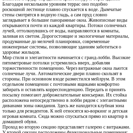
Благодаря нескольким уровням террас оно подобно
роскошной лестнице плавно спускается к воде. Дымчатые
стены смотрятся в водную гладь, а сам пруд словно
заглядывает в большие панорамные окна. Живописные виды
открываются почти из каждой квартиры. Потоки солнечных
лучей, оттолкнувшись от воды, направляются в комнаты,
заливая их светом. Дорогостоящие и экологичные материалы,
продуманные до мелочей планировки, современные
инженерные системы, позволяющие зданиям заботиться о
здоровье жильцов.
Мир стиля и элегантности начинается с гранд-лобби. Высокие
пятиметровые потолки устремились вверх, добавляя
торжественности помещению. Через витражные окна льются
солнечные лучи. Автоматические двери плавно скользят в
стороны. При основном входе разместился мейлрум. В этом
отдельном помещении с почтовыми ящиками комфортно
забирать и оставлять корреспонденцию. Передать и принять
посылку помогают доброжелательные консьержи. Их стойка
расположена непосредственно в лобби рядом с элегантными
диванами зоны ожидания. Здесь же находится клубная зона
только для резидентов. К ней относятся ко-воркинг и детская
игровая комната. Сюда можно спускаться прямо из квартир в
домашней обуви.
Проход во вторую секцию представляет галерею с витражами.
У второй секции расположены функциональные помещения: