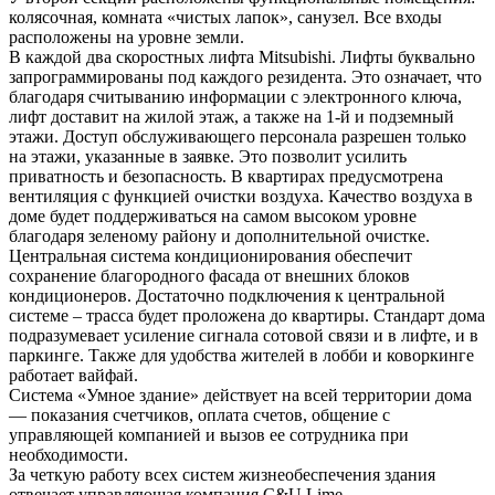
колясочная, комната «чистых лапок», санузел. Все входы
расположены на уровне земли.
В каждой два скоростных лифта Mitsubishi. Лифты буквально
запрограммированы под каждого резидента. Это означает, что
благодаря считыванию информации с электронного ключа,
лифт доставит на жилой этаж, а также на 1-й и подземный
этажи. Доступ обслуживающего персонала разрешен только
на этажи, указанные в заявке. Это позволит усилить
приватность и безопасность. В квартирах предусмотрена
вентиляция с функцией очистки воздуха. Качество воздуха в
доме будет поддерживаться на самом высоком уровне
благодаря зеленому району и дополнительной очистке.
Центральная система кондиционирования обеспечит
сохранение благородного фасада от внешних блоков
кондиционеров. Достаточно подключения к центральной
системе – трасса будет проложена до квартиры. Стандарт дома
подразумевает усиление сигнала сотовой связи и в лифте, и в
паркинге. Также для удобства жителей в лобби и коворкинге
работает вайфай.
Система «Умное здание» действует на всей территории дома
— показания счетчиков, оплата счетов, общение с
управляющей компанией и вызов ее сотрудника при
необходимости.
За четкую работу всех систем жизнеобеспечения здания
отвечает управляющая компания C&U Lime.