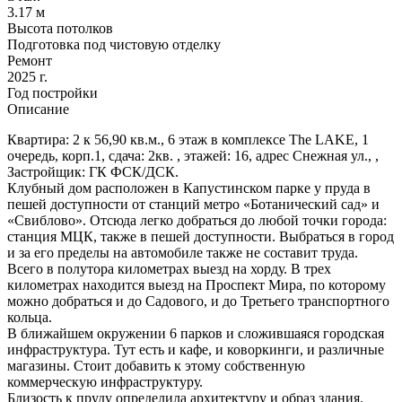
3.17 м
Высота потолков
Подготовка под чистовую отделку
Ремонт
2025 г.
Год постройки
Описание
Квартира: 2 к 56,90 кв.м., 6 этаж в комплексе The LAKE, 1
очередь, корп.1, сдача: 2кв. , этажей: 16, адрес Снежная ул., ,
Застройщик: ГК ФСК/ДСК.
Клубный дом расположен в Капустинском парке у пруда в
пешей доступности от станций метро «Ботанический сад» и
«Свиблово». Отсюда легко добраться до любой точки города:
станция МЦК, также в пешей доступности. Выбраться в город
и за его пределы на автомобиле также не составит труда.
Всего в полутора километрах выезд на хорду. В трех
километрах находится выезд на Проспект Мира, по которому
можно добраться и до Садового, и до Третьего транспортного
кольца.
В ближайшем окружении 6 парков и сложившаяся городская
инфраструктура. Тут есть и кафе, и коворкинги, и различные
магазины. Стоит добавить к этому собственную
коммерческую инфраструктуру.
Близость к пруду определила архитектуру и образ здания.