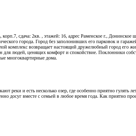
, корп.7, сдача: 2кв. , этажей: 16, адрес Раменское г., Донинское
ческого города. Город без заполонивших его парковок и гараж
ой комплекс возвращает настоящий дружелюбный город его жит
н для людей, ценящих комфорт и спокойствие. Поклонники собс
ные многоквартирные дома.
ают реки и есть несколько озер, где особенно приятно гулять л
нно досуг вместе с семьей в любое время года. Как приятно пр