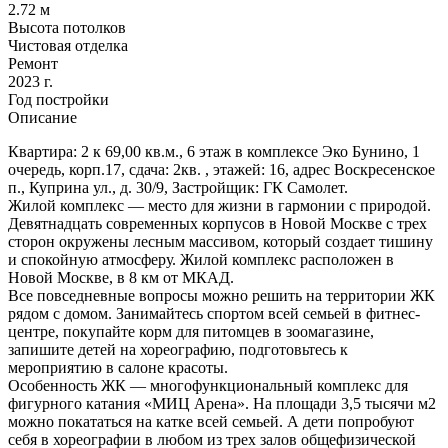
2.72 м
Высота потолков
Чистовая отделка
Ремонт
2023 г.
Год постройки
Описание
Квартира: 2 к 69,00 кв.м., 6 этаж в комплексе Эко Бунино, 1
очередь, корп.17, сдача: 2кв. , этажей: 16, адрес Воскресенское
п., Куприна ул., д. 30/9, Застройщик: ГК Самолет.
Жилой комплекс — место для жизни в гармонии с природой.
Девятнадцать современных корпусов в Новой Москве с трех
сторон окружены лесным массивом, который создает тишину
и спокойную атмосферу. Жилой комплекс расположен в
Новой Москве, в 8 км от МКАД.
Все повседневные вопросы можно решить на территории ЖК
рядом с домом. Занимайтесь спортом всей семьей в фитнес-
центре, покупайте корм для питомцев в зоомагазине,
запишите детей на хореографию, подготовьтесь к
мероприятию в салоне красоты.
Особенность ЖК — многофункциональный комплекс для
фигурного катания «МИЦ Арена». На площади 3,5 тысячи м2
можно покататься на катке всей семьей. А дети попробуют
себя в хореографии в любом из трех залов общефизической