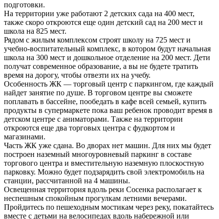
подготовки.
На территории уже работают 2 детских сада на 400 мест,
также скоро откроются еще один детский сад на 200 мест и
школа на 825 мест.
Рядом с жилым комплексом строят школу на 725 мест и
учебно-воспитательный комплекс, в котором будут начальная
школа на 300 мест и дошкольное отделение на 200 мест. Дети
получат современное образование, а вы не будете тратить
время на дорогу, чтобы отвезти их на учебу.
Особенность ЖК — торговый центр с паркингом, где каждый
найдет занятие по душе. В торговом центре вы сможете
поплавать в бассейне, пообедать в кафе всей семьей, купить
продукты в супермаркете пока ваш ребенок проводит время в
детском центре с аниматорами. Также на территории
откроются еще два торговых центра с фудкортом и
магазинами.
Часть ЖК уже сдана. Во дворах нет машин. Для них мы будет
построен наземный многоуровневый паркинг в составе
торгового центра и вместительную наземную плоскостную
парковку. Можно будет подзарядить свой электромобиль на
станции, рассчитанной на 4 машины.
Освещенная территория вдоль реки Сосенка располагает к
неспешным спокойным прогулкам летними вечерами.
Пройдитесь по пешеходным мостикам через реку, покатайтесь
вместе с детьми на велосипедах вдоль набережной или