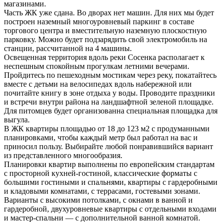
магазинами.
Часть ЖК уже сдана. Во дворах нет машин. Для них мы будет
построен наземный многоуровневый паркинг в составе
торгового центра и вместительную наземную плоскостную
парковку. Можно будет подзарядить свой электромобиль на
станции, рассчитанной на 4 машины.
Освещенная территория вдоль реки Сосенка располагает к
неспешным спокойным прогулкам летними вечерами.
Пройдитесь по пешеходным мостикам через реку, покатайтесь
вместе с детьми на велосипедах вдоль набережной или
почитайте книгу в зоне отдыха у воды. Проводите праздники
и встречи внутри района на ландшафтной зеленой площадке.
Для питомцев будет организованна специальная площадка для
выгула.
В ЖК квартиры площадью от 18 до 123 м2 с продуманными
планировками, чтобы каждый метр был работал на вас и
приносил пользу. Выбирайте любой понравившийся вариант
из представленного многообразия.
Планировки квартир выполнены по европейским стандартам
с просторной кухней-гостиной, классические форматы с
большими гостиными и спальнями, квартиры с гардеробными
и кладовыми комнатами, с террасами, гостевыми зонами.
Варианты с высокими потолками, с окнами в ванной и
гардеробной, двухуровневые квартиры с отдельными входами
и мастер-спальни — с дополнительной ванной комнатой.