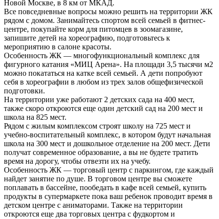
Новой Москве, в 8 км от МКАД.
Все повседневные вопросы можно решить на территории ЖК
рядом с домом. Занимайтесь спортом всей семьей в фитнес-
центре, покупайте корм для питомцев в зоомагазине,
запишите детей на хореографию, подготовьтесь к
мероприятию в салоне красоты.
Особенность ЖК — многофункциональный комплекс для
фигурного катания «МИЦ Арена». На площади 3,5 тысячи м2
можно покататься на катке всей семьей. А дети попробуют
себя в хореографии в любом из трех залов общефизической
подготовки.
На территории уже работают 2 детских сада на 400 мест,
также скоро откроются еще один детский сад на 200 мест и
школа на 825 мест.
Рядом с жилым комплексом строят школу на 725 мест и
учебно-воспитательный комплекс, в котором будут начальная
школа на 300 мест и дошкольное отделение на 200 мест. Дети
получат современное образование, а вы не будете тратить
время на дорогу, чтобы отвезти их на учебу.
Особенность ЖК — торговый центр с паркингом, где каждый
найдет занятие по душе. В торговом центре вы сможете
поплавать в бассейне, пообедать в кафе всей семьей, купить
продукты в супермаркете пока ваш ребенок проводит время в
детском центре с аниматорами. Также на территории
откроются еще два торговых центра с фудкортом и