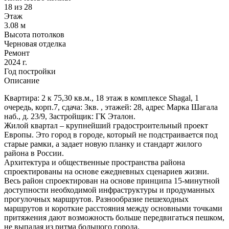
18 из 28
Этаж
3.08 м
Высота потолков
Черновая отделка
Ремонт
2024 г.
Год постройки
Описание
Квартира: 2 к 75,30 кв.м., 18 этаж в комплексе Shagal, 1
очередь, корп.7, сдача: 3кв. , этажей: 28, адрес Марка Шагала
наб., д. 23/9, Застройщик: ГК Эталон.
Жилой квартал – крупнейший градостроительный проект
Европы. Это город в городе, который не подстраивается под
старые рамки, а задает новую планку и стандарт жилого
района в России.
Архитектура и общественные пространства района
спроектированы на основе ежедневных сценариев жизни.
Весь район спроектирован на основе принципа 15-минутной
доступности необходимой инфраструктуры и продуманных
прогулочных маршрутов. Разнообразие пешеходных
маршрутов и короткие расстояния между основными точками
притяжения дают возможность больше передвигаться пешком,
не выпадая из ритма большого города.