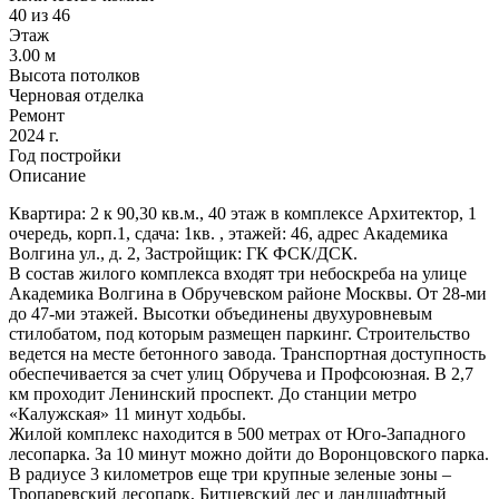
40 из 46
Этаж
3.00 м
Высота потолков
Черновая отделка
Ремонт
2024 г.
Год постройки
Описание
Квартира: 2 к 90,30 кв.м., 40 этаж в комплексе Архитектор, 1
очередь, корп.1, сдача: 1кв. , этажей: 46, адрес Академика
Волгина ул., д. 2, Застройщик: ГК ФСК/ДСК.
В состав жилого комплекса входят три небоскреба на улице
Академика Волгина в Обручевском районе Москвы. От 28-ми
до 47-ми этажей. Высотки объединены двухуровневым
стилобатом, под которым размещен паркинг. Строительство
ведется на месте бетонного завода. Транспортная доступность
обеспечивается за счет улиц Обручева и Профсоюзная. В 2,7
км проходит Ленинский проспект. До станции метро
«Калужская» 11 минут ходьбы.
Жилой комплекс находится в 500 метрах от Юго-Западного
лесопарка. За 10 минут можно дойти до Воронцовского парка.
В радиусе 3 километров еще три крупные зеленые зоны ‒
Тропаревский лесопарк, Битцевский лес и ландшафтный