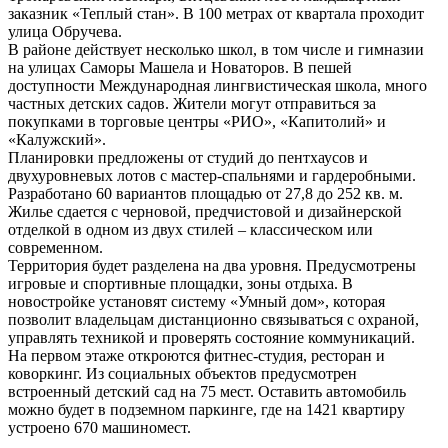
заказник «Теплый стан». В 100 метрах от квартала проходит
улица Обручева.
В районе действует несколько школ, в том числе и гимназии
на улицах Саморы Машела и Новаторов. В пешей
доступности Международная лингвистическая школа, много
частных детских садов. Жители могут отправиться за
покупками в торговые центры «РИО», «Капитолий» и
«Калужский».
Планировки предложены от студий до пентхаусов и
двухуровневых лотов с мастер-спальнями и гардеробными.
Разработано 60 вариантов площадью от 27,8 до 252 кв. м.
Жилье сдается с черновой, предчистовой и дизайнерской
отделкой в одном из двух стилей ‒ классическом или
современном.
Территория будет разделена на два уровня. Предусмотрены
игровые и спортивные площадки, зоны отдыха. В
новостройке установят систему «Умный дом», которая
позволит владельцам дистанционно связываться с охраной,
управлять техникой и проверять состояние коммуникаций.
На первом этаже откроются фитнес-студия, ресторан и
коворкинг. Из социальных объектов предусмотрен
встроенный детский сад на 75 мест. Оставить автомобиль
можно будет в подземном паркинге, где на 1421 квартиру
устроено 670 машиномест.